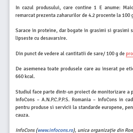
In cazul produsului, care contine 1 E anume: Ma
remarcat prezenta zaharurilor de 4.2 procente la 100 g
Sarace in proteine, dar bogate in grasimi si grasimi s
lipseste cu desavarsire.
Din punct de vedere al cantitatii de sare/ 100 g de
pr
De asemenea toate produsele care au inserat pe etic
660 kcal.
Studiul face parte dintr-un proiect de monitorizare a 
InfoCons – A.N.P.C.P.P.S. Romania – InfoCons in cad
pentru produse si servicii la standarde europene, pe
cauza.
InfoCons (
www.infocons.ro
), unica organizație din Ro