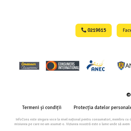
Consumers Protect
0219615
Fac
© 
Termeni și condiții
Protecția datelor personal
InfoCons este singura voce la nivel național pentru consumatori, membru cu 
misiunea pe care ne-am asumat-o. Viziunea noastră este o lume unde să avem cu 