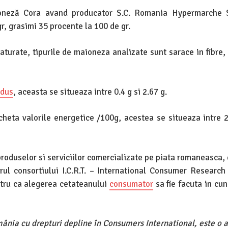
ioneză Cora avand producator S.C. Romania Hypermarche S
r, grasimi 35 procente la 100 de gr.
aturate, tipurile de maioneza analizate sunt sarace in fibre, 
odus
, aceasta se situeaza intre 0.4 g si 2.67 g.
heta valorile energetice /100g, acestea se situeaza intre 2
produselor si serviciilor comercializate pe piata romaneasca,
rul consortiului I.C.R.T. – International Consumer Research
ntru ca alegerea cetateanului
consumator
sa fie facuta in cun
mânia cu drepturi depline în Consumers International, este o a