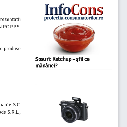
rezentatii
P.C.P.P.S.
de produse
Sosuri: Ketchup – știi ce
mănânci?
anii: S.C.
ds S.R.L.,