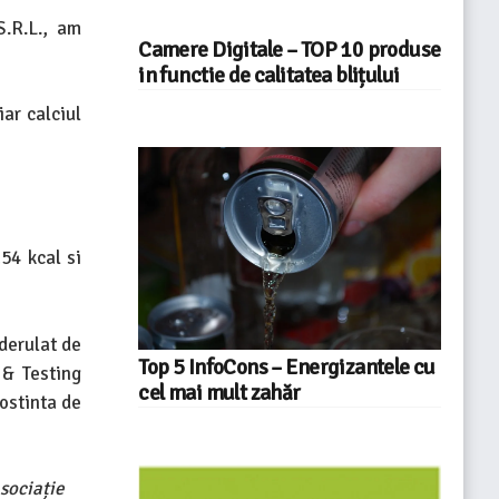
.R.L., am
Camere Digitale – TOP 10 produse
in functie de calitatea blițului
iar calciul
54 kcal si
 derulat de
Top 5 InfoCons – Energizantele cu
 & Testing
cel mai mult zahăr
ostinta de
sociație