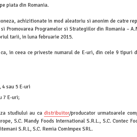
 pe piata din Romania.
aioneza, achizitionate in mod aleatoriu si anonim de catre rep
si Promovarea Programelor si Strategiilor din Romania – A.N.
iul tarii, in luna februarie 2015.
l ca, in ceea ce priveste numarul de E-uri, din cele 9 tipuri 
 4 sau 5 E-uri
 7 E-uri;
aza studiului au ca
distribuitor
/producator urmatoarele comp
rope, S.C. Mandy Foods International S.R.L., S.C. Contec Foo
 Sitemani S.R.L, S.C. Remia ComImpex SRL.