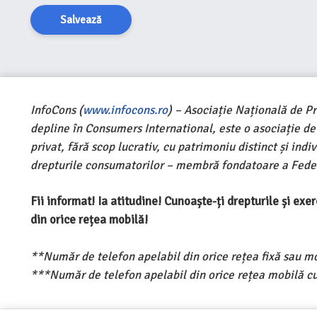
Salvează
InfoCons (
www.infocons.ro
) – Asociație Națională de P
depline în Consumers International, este o asociație d
privat, fără scop lucrativ, cu patrimoniu distinct și ind
drepturile consumatorilor – membră fondatoare a Feder
Fii informat! Ia atitudine! Cunoaște-ți drepturile și ex
din orice rețea mobilă!
**Număr de telefon apelabil din orice rețea fixă sau m
***Număr de telefon apelabil din orice rețea mobilă cu