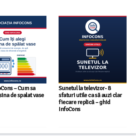
oCons – Cum sa
Sunetul la televizor- 8
sina de spalat vase
sfaturi utile ca să auzi clar
fiecare replică – ghid
InfoCons