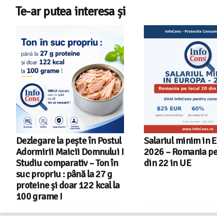
Te-ar putea interesa și
Dezlegare la pește în Postul
Salariul minim in 
Adormirii Maicii Domnului !
2026 – Romania pe 
Studiu comparativ – Ton în
din 22 in UE
suc propriu : până la 27 g
proteine și doar 122 kcal la
100 grame !