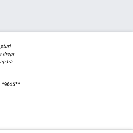
pturi
e drept
 apără
au *9615**