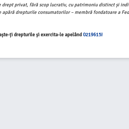
pt privat, fără scop lucrativ, cu patrimoniu distinct și indiv
e apără drepturile consumatorilor – membră fondatoare a Fed
aște-ți drepturile și exercita-le apelând
021
9615!