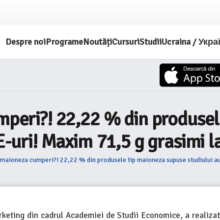
Despre noi
Programe
Noutăți
Cursuri
Studii
Ucraina / Укра
umperi?! 22,22 % din produse
 E-uri! Maxim 71,5 g grasimi 
de maioneza cumperi?! 22,22 % din produsele tip maioneza supuse studiului a
arketing din cadrul Academiei de Studii Economice, a realizat