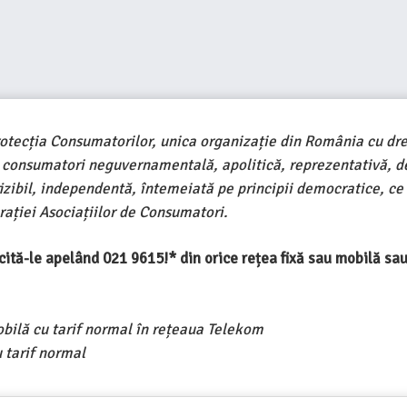
rotecția Consumatorilor, unica organizație din România cu dre
e consumatori neguvernamentală, apolitică, reprezentativă, d
ivizibil, independentă, întemeiată pe principii democratice, ce
ației Asociațiilor de Consumatori.
ercită-le apelând 021 9615!* din orice rețea fixă sau mobilă s
obilă cu tarif normal în rețeaua Telekom
 tarif normal