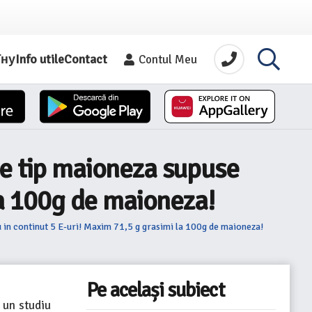
їну
Info utile
Contact
Contul Meu
le tip maioneza supuse
la 100g de maioneza!
u in continut 5 E-uri! Maxim 71,5 g grasimi la 100g de maioneza!
Pe același subiect
 un studiu