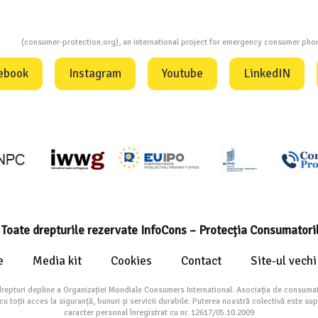
ion
(consumer-protection.org), an international project for emergency consumer ph
ebook
Instagram
Youtube
LinkedIN
Toate drepturile rezervate InfoCons – Protecția Consumatori
e
Media kit
Cookies
Contact
Site-ul vechi
drepturi depline a Organizației Mondiale Consumers International. Asociația de consumat
toții acces la siguranță, bunuri și servicii durabile. Puterea noastră colectivă este su
caracter personal înregistrat cu nr. 12617/05.10.2009