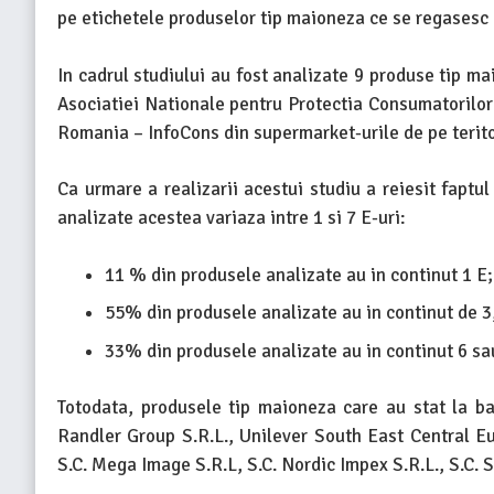
pe etichetele produselor tip maioneza ce se regasesc
In cadrul studiului au fost analizate 9 produse tip m
Asociatiei Nationale pentru Protectia Consumatorilor 
Romania – InfoCons din supermarket-urile de pe teritor
Ca urmare a realizarii acestui studiu a reiesit faptu
analizate acestea variaza intre 1 si 7 E-uri:
11 % din produsele analizate au in continut 1 E;
55% din produsele analizate au in continut de 3,
33% din produsele analizate au in continut 6 sau
Totodata, produsele tip maioneza care au stat la b
Randler Group S.R.L., Unilever South East Central Eu
S.C. Mega Image S.R.L, S.C. Nordic Impex S.R.L., S.C.