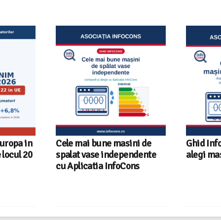
Europa in
Cele mai bune masini de
Ghid Inf
locul 20
spalat vase independente
alegi ma
cu Aplicatia InfoCons