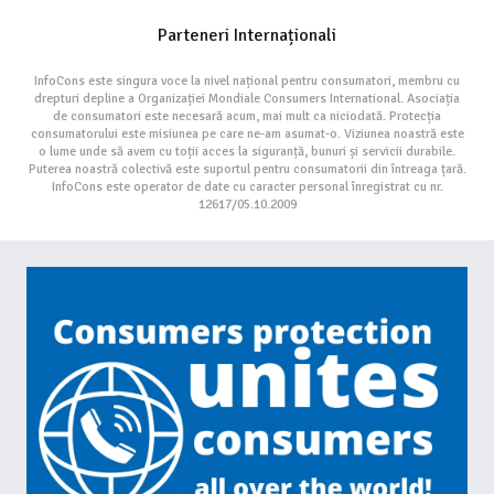
Parteneri Internaționali
InfoCons este singura voce la nivel național pentru consumatori, membru cu
drepturi depline a Organizației Mondiale Consumers International. Asociația
de consumatori este necesară acum, mai mult ca niciodată. Protecția
consumatorului este misiunea pe care ne-am asumat-o. Viziunea noastră este
o lume unde să avem cu toții acces la siguranță, bunuri și servicii durabile.
Puterea noastră colectivă este suportul pentru consumatorii din întreaga țară.
InfoCons este operator de date cu caracter personal înregistrat cu nr.
12617/05.10.2009