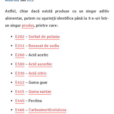
Astfel, chiar dacă există produse cu un singur aditiv
alimentar, putem cu ușurință identifica până la 9 e-uri într-
un singur
produs
, printre care:
E202
–
Sorbat de potasiu
E211
–
Benzoat de sodiu
E260
– Acid acetic
E300
–
Acid ascorbic
E330
–
Acid citric
E412
– Guma guar
E415
–
Guma xantan
E440
– Pectina
E466
–
Carboximetilceluloza