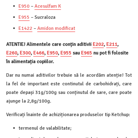
E950
–
Acesulfam K
E955
– Sucraloza
E1422
–
Amidon modificat
ATENTIE! Alimentele care conțin aditivii
E202
,
E211
,
E260
,
E300
,
E466
,
E950
,
E955
sau
E965
nu pot fi folosite
în alimentația copiilor.
Dar nu numai aditivilor trebuie să le acordăm atenție! Tot
la fel de important este continutul de carbohidrați, care
poate depași 31g/100g sau conținutul de sare, care poate
ajunge la 2,8g/100g.
Verificați înainte de achiziționarea produselor tip Ketchup:
termenul de valabilitate;