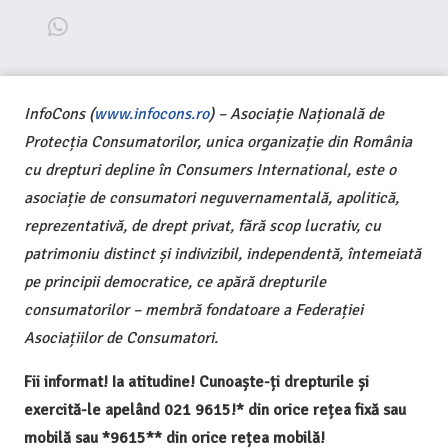
InfoCons (
www.infocons.ro
) – Asociație Națională de
Protecția Consumatorilor, unica organizație din România
cu drepturi depline în Consumers International, este o
asociație de consumatori neguvernamentală, apolitică,
reprezentativă, de drept privat, fără scop lucrativ, cu
patrimoniu distinct și indivizibil, independentă, întemeiată
pe principii democratice, ce apără drepturile
consumatorilor – membră fondatoare a Federației
Asociațiilor de Consumatori.
Fii informat! Ia atitudine! Cunoaște-ți drepturile și
exercită-le apelând 021 9615!* din orice rețea fixă sau
mobilă sau *9615** din orice rețea mobilă!