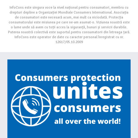
InfoCons este singura voce la nivel național pentru consumatori, membru cu
drepturi depline a Organizației Mondiale Consumers International. Asociația
de consumatori este necesară acum, mai mult ca niciodată. Protecția
consumatorului este misiunea pe care ne-am asumat-o. Viziunea noastră este
o lume unde să avem cu toții acces la siguranță, bunuri și servicii durabile.
Puterea noastră colectivă este suportul pentru consumatorii din întreaga țară.
InfoCons este operator de date cu caracter personal înregistrat cu nr.
12617/05.10.2009