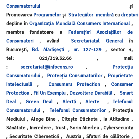
Consumatorului
și
Promovarea
Programelor
și
Strategiilor
membră
cu
drepturi
depline în
Organizația Mondială
Consumers International
,
membra fondatoare a
Federației Asociațiilor de
Consumatori
, având
Secretariatul General
în
București,
Bd. Mărășești , nr. 127-129
, sector 4,
tel: 021/319.32.66 , mail
:
secretariat@infocons.ro
,
Protecția
Consumatorului
,
Protecția Consumatorilor
,
Proprietate
Intelectuală
,
Consumers Protection
,
Consumer
Protection
,
Fii Un Exemplu
,
Dezvoltare Durabilă
,
Smart
Deal
,
Green Deal
,
Alertă
,
Alerte
,
Telefonul
Consumatorului
,
Telefonul Consumatorilor
, Protecția
Mediului , Alege Bine , Citește Eticheta , Ia Atitudine ,
Sănătate , Incredere , Trust , Sorin Mierlea , Cybersecurity
, Securitate Cibernetică , Austria ,
Sfaturi de călătorie ,