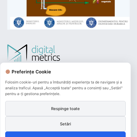
Preferințe Cookie
Folosim cookie-uri pentru a îmbunătăți experiența ta de navigare și a
analiza traficul. Apasă „Acceptă toate" pentru a consimți sau „Setări"
pentru a-ți gestiona preferințele.
Respinge toate
Plățile online efectuate pe acest site
sunt procesate de către Netopia Payments
și beneficiază de 3D-Secure.
Setări