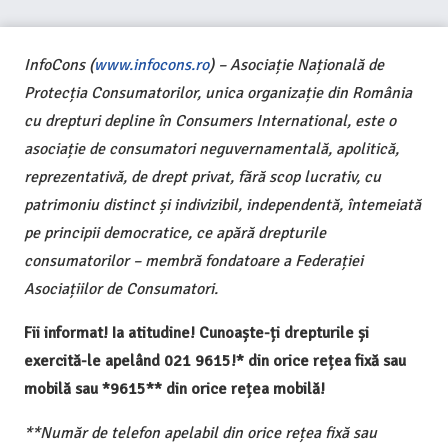
InfoCons (
www.infocons.ro
) – Asociație Națională de
Protecția Consumatorilor, unica organizație din România
cu drepturi depline în Consumers International, este o
asociație de consumatori neguvernamentală, apolitică,
reprezentativă, de drept privat, fără scop lucrativ, cu
patrimoniu distinct și indivizibil, independentă, întemeiată
pe principii democratice, ce apără drepturile
consumatorilor – membră fondatoare a Federației
Asociațiilor de Consumatori.
Fii informat! Ia atitudine! Cunoaște-ți drepturile și
exercită-le apelând 021 9615!* din orice rețea fixă sau
mobilă sau *9615** din orice rețea mobilă!
**Număr de telefon apelabil din orice rețea fixă sau