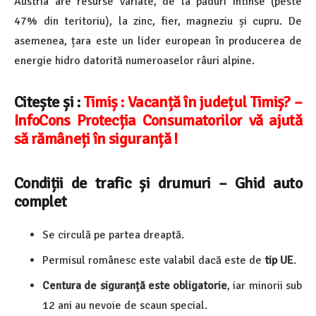
Austria are resurse variate, de la păduri întinse (peste
47% din teritoriu), la zinc, fier, magneziu și cupru. De
asemenea, țara este un lider european în producerea de
energie hidro datorită numeroaselor râuri alpine.
Citește și :
Timiș : Vacanță în județul Timiș? –
InfoCons Protecția Consumatorilor vă ajută
să rămâneți în siguranță !
Condiții de trafic și drumuri – Ghid auto
complet
Se circulă pe partea dreaptă.
Permisul românesc este valabil dacă este de
tip UE
.
Centura de siguranță este obligatorie
, iar minorii sub
12 ani au nevoie de scaun special.