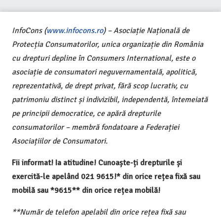
InfoCons (
www.infocons.ro
) – Asociație Națională de
Protecția Consumatorilor, unica organizație din România
cu drepturi depline în Consumers International, este o
asociație de consumatori neguvernamentală, apolitică,
reprezentativă, de drept privat, fără scop lucrativ, cu
patrimoniu distinct și indivizibil, independentă, întemeiată
pe principii democratice, ce apără drepturile
consumatorilor – membră fondatoare a Federației
Asociațiilor de Consumatori.
Fii informat! Ia atitudine! Cunoaște-ți drepturile și
exercită-le apelând 021 9615!* din orice rețea fixă sau
mobilă sau *9615** din orice rețea mobilă!
**Număr de telefon apelabil din orice rețea fixă sau