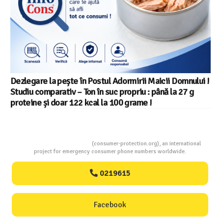
ește în Postul Adormirii Maicii Domnului !
Salariul minim
tiv – Ton în suc propriu : până la 27 g
din 22 in UE
ar 122 kcal la 100 grame !
Consumers Protection
(consumer-protection.org), an international
project for emergency consumer phone numbers worldwide.
0219615
Facebook