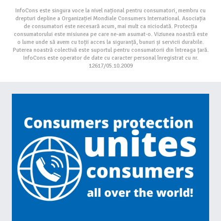
InfoCons este singura voce la nivel național pentru consumatori, membru cu
drepturi depline a Organizației Mondiale Consumers International. Asociația
de consumatori este necesară acum, mai mult ca niciodată. Protecția
consumatorului este misiunea pe care ne-am asumat-o. Viziunea noastră este
o lume unde să avem cu toții acces la siguranță, bunuri și servicii durabile.
Puterea noastră colectivă este suportul pentru consumatorii din întreaga țară.
InfoCons este operator de date cu caracter personal înregistrat cu nr.
12617/05.10.2009