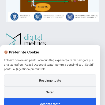
Preferințe Cookie
Folosim cookie-uri pentru a îmbunătăți experiența ta de navigare și a
analiza traficul. Apasă „Acceptă toate" pentru a consimți sau „Setări"
pentru a-ți gestiona preferințele.
Respinge toate
Plățile online efectuate pe acest site
sunt procesate de către Netopia Payments
Setări
și beneficiază de 3D-Secure.
Acceptă toate