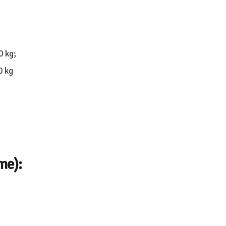
0 kg;
0 kg
me):