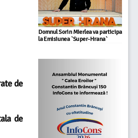
Domnul Sorin Mierlea va participa
la Emisiunea `Super-Hrana`
rate de
tala de