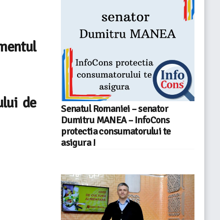
mentul
ului de
Senatul Romaniei – senator
Dumitru MANEA – InfoCons
protectia consumatorului te
asigura !