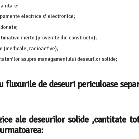
anitare;
pamente electrice si electronice;
ndonate;
imative inerte (provenite din constructii);
 (medicale, radioactive);
etatenilor asupra managamentului deseurilor solide;
 fluxurile de deseuri periculoase sepa
izice ale deseurilor solide ,cantitate to
 urmatoarea: