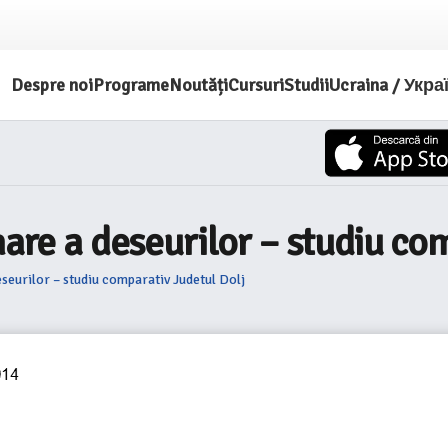
Despre noi
Programe
Noutăți
Cursuri
Studii
Ucraina / Укра
nare a deseurilor – studiu co
eseurilor – studiu comparativ Judetul Dolj