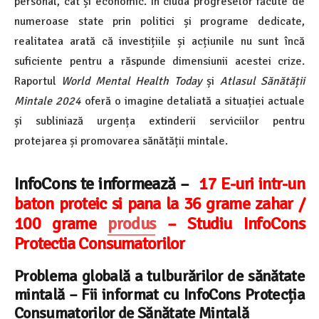
personal, cât și economic. În ciuda progreselor făcute de
numeroase state prin politici și programe dedicate,
realitatea arată că investițiile și acțiunile nu sunt încă
suficiente pentru a răspunde dimensiunii acestei crize.
Raportul
World Mental Health Today
și
Atlasul Sănătății
Mintale 2024
oferă o imagine detaliată a situației actuale
și subliniază urgența extinderii serviciilor pentru
protejarea și promovarea sănătății mintale.
InfoCons te informează –
17 E-uri intr-un
baton proteic si pana la 36 grame zahar /
100 grame
produs
– Studiu InfoCons
Protectia Consumatorilor
Problema globală a tulburărilor de sănătate
mintală – Fii informat cu InfoCons Protecția
Consumatorilor de Sănătate Mintală