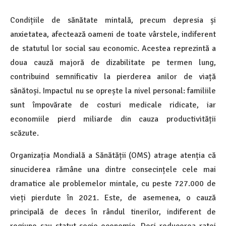
Condițiile de sănătate mintală, precum depresia și
anxietatea, afectează oameni de toate vârstele, indiferent
de statutul lor social sau economic. Acestea reprezintă a
doua cauză majoră de dizabilitate pe termen lung,
contribuind semnificativ la pierderea anilor de viață
sănătoși. Impactul nu se oprește la nivel personal: familiile
sunt împovărate de costuri medicale ridicate, iar
economiile pierd miliarde din cauza productivității
scăzute.
Organizația Mondială a Sănătății (OMS) atrage atenția că
sinuciderea rămâne una dintre consecințele cele mai
dramatice ale problemelor mintale, cu peste 727.000 de
vieți pierdute în 2021. Este, de asemenea, o cauză
principală de deces în rândul tinerilor, indiferent de
regiune sau statut socio-economic. Deși reducerea ratei