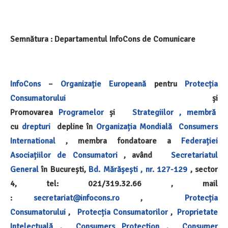
Semnătura : Departamentul InfoCons de Comunicare
InfoCons
–
Organizație Europeană
pentru
Protecția
Consumatorului
și
Promovarea
Programelor
și
Strategiilor ,
membră
cu
drepturi
depline în
Organizația Mondială
Consumers
International
, membra fondatoare a
Federației
Asociațiilor de Consumatori
, având
Secretariatul
General
în București,
Bd. Mărășești , nr. 127-129
, sector
4, tel: 021/319.32.66 , mail
:
secretariat@infocons.ro
,
Protecția
Consumatorului
,
Protecția Consumatorilor
,
Proprietate
Intelectuală
,
Consumers Protection
,
Consumer