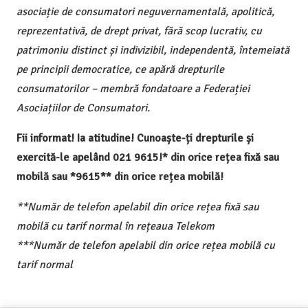
asociație de consumatori neguvernamentală, apolitică,
reprezentativă, de drept privat, fără scop lucrativ, cu
patrimoniu distinct și indivizibil, independentă, întemeiată
pe principii democratice, ce apără drepturile
consumatorilor – membră fondatoare a Federației
Asociațiilor de Consumatori.
Fii informat! Ia atitudine! Cunoaște-ți drepturile și
exercită-le apelând 021 9615!* din orice rețea fixă sau
mobilă sau *9615** din orice rețea mobilă!
**Număr de telefon apelabil din orice rețea fixă sau
mobilă cu tarif normal în rețeaua Telekom
***Număr de telefon apelabil din orice rețea mobilă cu
tarif normal