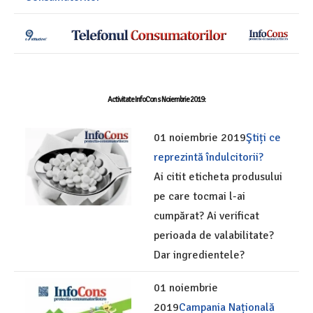
Activitate InfoCons Noiembrie 2019:
01 noiembrie 2019
Ştiți ce
reprezintă îndulcitorii?
Ai citit eticheta produsului
pe care tocmai l-ai
cumpărat? Ai verificat
perioada de valabilitate?
Dar ingredientele?
01 noiembrie
2019
Campania Națională