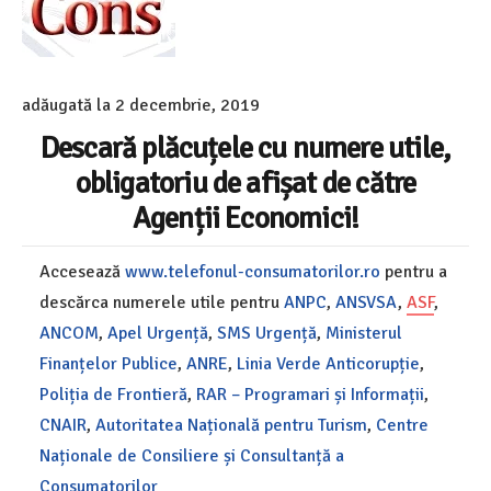
adăugată la
2 decembrie, 2019
Descară plăcuțele cu numere utile,
obligatoriu de afișat de către
Agenții Economici!
Accesează
www.telefonul-consumatorilor.ro
pentru a
descărca numerele utile pentru
ANPC
,
ANSVSA
,
ASF
,
ANCOM
,
Apel Urgență
,
SMS Urgență
,
Ministerul
Finanțelor Publice
,
ANRE
,
Linia Verde Anticorupție
,
Poliția de Frontieră
,
RAR – Programari și Informații
,
CNAIR
,
Autoritatea Națională pentru Turism
,
Centre
Naționale de Consiliere și Consultanță a
Consumatorilor