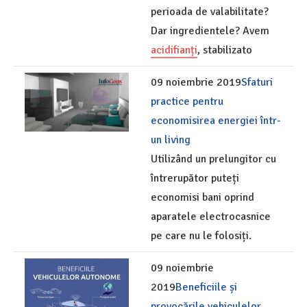
perioada de valabilitate?
Dar ingredientele? Avem
acidifianți
, stabilizato
09 noiembrie 2019
Sfaturi
practice pentru
economisirea energiei într-
un living
Utilizând un prelungitor cu
întrerupător puteți
economisi bani oprind
aparatele electrocasnice
pe care nu le folosiți.
09 noiembrie
2019
Beneficiile și
provocările vehiculelor