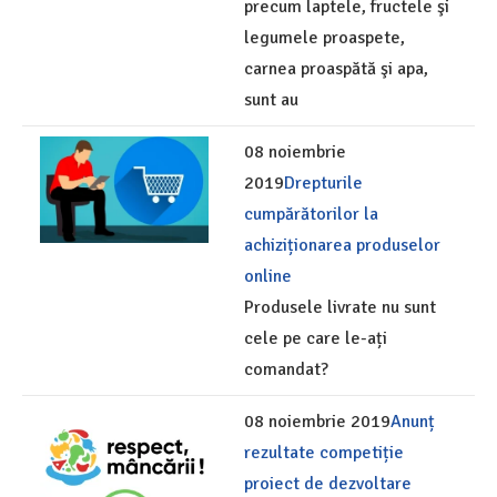
precum laptele, fructele şi
legumele proaspete,
carnea proaspătă şi apa,
sunt au
08 noiembrie
2019
Drepturile
cumpărătorilor la
achiziționarea produselor
online
Produsele livrate nu sunt
cele pe care le-ați
comandat?
08 noiembrie 2019
Anunț
rezultate competiție
proiect de dezvoltare