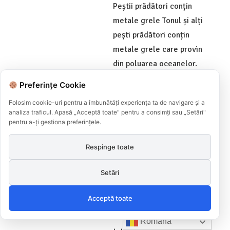
Peștii prădători conțin
metale grele Tonul și alți
pești prădători conțin
metale grele care provin
din poluarea oceanelor.
Preferințe Cookie
13 noiembrie
2019
Campania Nationala
Folosim cookie-uri pentru a îmbunătăți experiența ta de navigare și a
analiza traficul. Apasă „Acceptă toate" pentru a consimți sau „Setări"
de educare si informare a
pentru a-ți gestiona preferințele.
consumatorilor in domeniul
asigurarilor si pensiilor
Respinge toate
private
Setări
Consumatorii au dreptul de
a fi informaţi în mod
Acceptă toate
corect, încă din faza pre-
contractuală, asupra
Română