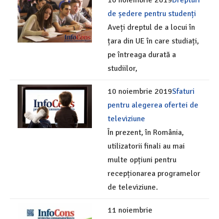
10 noiembrie 2019
Drepturi
de ședere pentru studenți
Aveți dreptul de a locui în
țara din UE în care studiați,
pe întreaga durată a
studiilor,
10 noiembrie 2019
Sfaturi
pentru alegerea ofertei de
televiziune
În prezent, în România,
utilizatorii finali au mai
multe opțiuni pentru
recepționarea programelor
de televiziune.
11 noiembrie