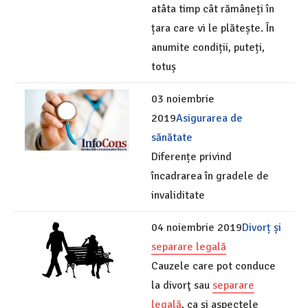
atâta timp cât rămâneți în
țara care vi le plătește. În
anumite condiții, puteți,
totuș
03 noiembrie
2019
Asigurarea de
sănătate
Diferențe privind
încadrarea în gradele de
invaliditate
04 noiembrie 2019
Divorț și
separare legală
Cauzele care pot conduce
la divorţ sau
separare
legală
, ca şi aspectele