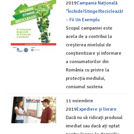
2019
Campania Națională
“Închide!Stinge!Reciclează!
– Fii Un Exemplu
Scopul campaniei este
acela de a contribui la
creșterea nivelului de
conștientizare și informare
a consumatorilor din
România cu privire la
protecția mediului,
consumul sustena
11 noiembrie
2019
Expediere și livrare
Dacă nu vă ridicați produsul
imediat sau dacă ați optat