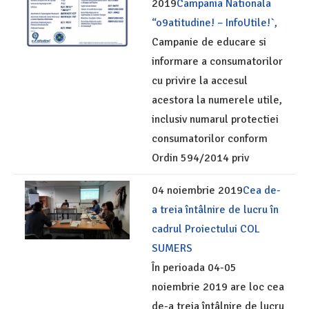
2019
Campania Nationala
“o9atitudine! – InfoUtile!`,
Campanie de educare si
informare a consumatorilor
cu privire la accesul
acestora la numerele utile,
inclusiv numarul protectiei
consumatorilor conform
Ordin 594/2014 priv
04 noiembrie 2019
Cea de-
a treia întâlnire de lucru în
cadrul Proiectului COL
SUMERS
În perioada 04-05
noiembrie 2019 are loc cea
de-a treia întâlnire de lucru