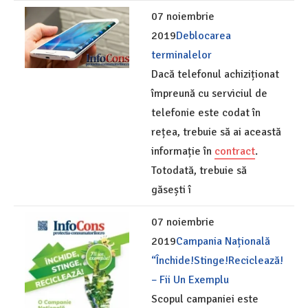
07 noiembrie
2019
Deblocarea
terminalelor
Dacă telefonul achiziționat
împreună cu serviciul de
telefonie este codat în
rețea, trebuie să ai această
informație în
contract
.
Totodată, trebuie să
găsești î
07 noiembrie
2019
Campania Națională
“Închide!Stinge!Reciclează!
– Fii Un Exemplu
Scopul campaniei este