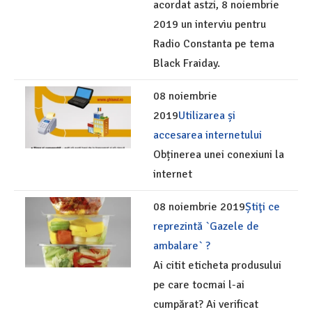
acordat astzi, 8 noiembrie
2019 un interviu pentru
Radio Constanta pe tema
Black Fraiday.
08 noiembrie
2019
Utilizarea și
accesarea internetului
Obținerea unei conexiuni la
internet
08 noiembrie 2019
Știţi ce
reprezintă `Gazele de
ambalare` ?
Ai citit eticheta produsului
pe care tocmai l-ai
cumpărat? Ai verificat