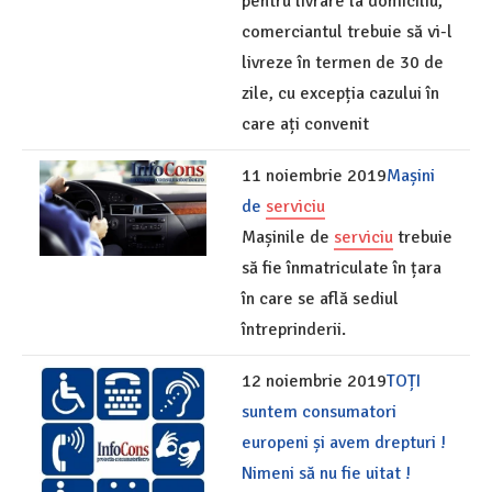
pentru livrare la domiciliu,
comerciantul trebuie să vi-l
livreze în termen de 30 de
zile, cu excepția cazului în
care ați convenit
11 noiembrie 2019
Mașini
de
serviciu
Mașinile de
serviciu
trebuie
să fie înmatriculate în țara
în care se află sediul
întreprinderii.
12 noiembrie 2019
TOȚI
suntem consumatori
europeni și avem drepturi !
Nimeni să nu fie uitat !