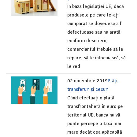
În baza legislației UE, dacă
produsele pe care le-ați
cumpărat se dovedesc a fi
defectuoase sau nu arată
conform descrierii,
comerciantul trebuie să le
repare, să le înlocuiască, să
le red
02 noiembrie 2019
Plăți,
transferuri și cecuri
Când efectuați o plată
transfrontalieră în euro pe
teritoriul UE, banca nu vă
poate percepe o taxă mai
mare decât cea aplicabilă