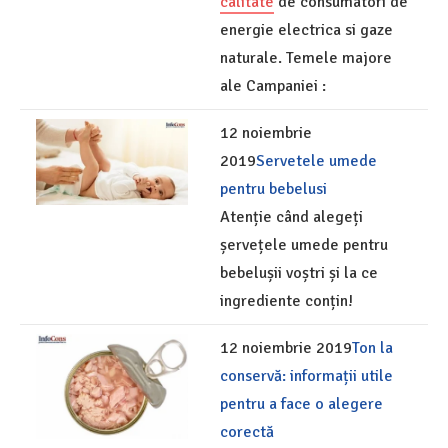
calitate
de consumatori de
energie electrica si gaze
naturale. Temele majore
ale Campaniei :
12 noiembrie
2019
Servetele umede
pentru bebelusi
Atenție când alegeți
șervețele umede pentru
bebelușii voștri și la ce
ingrediente conțin!
12 noiembrie 2019
Ton la
conservă: informații utile
pentru a face o alegere
corectă