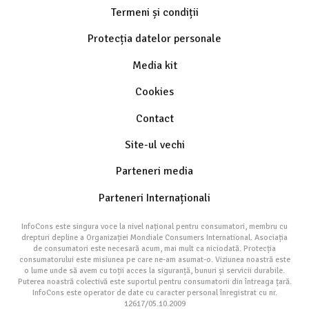
Termeni și condiții
Protecția datelor personale
Media kit
Cookies
Contact
Site-ul vechi
Parteneri media
Parteneri Internaționali
InfoCons este singura voce la nivel național pentru consumatori, membru cu
drepturi depline a Organizației Mondiale Consumers International. Asociația
de consumatori este necesară acum, mai mult ca niciodată. Protecția
consumatorului este misiunea pe care ne-am asumat-o. Viziunea noastră este
o lume unde să avem cu toții acces la siguranță, bunuri și servicii durabile.
Puterea noastră colectivă este suportul pentru consumatorii din întreaga țară.
InfoCons este operator de date cu caracter personal înregistrat cu nr.
12617/05.10.2009