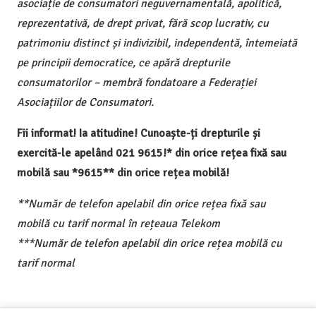
asociație de consumatori neguvernamentală, apolitică,
reprezentativă, de drept privat, fără scop lucrativ, cu
patrimoniu distinct și indivizibil, independentă, întemeiată
pe principii democratice, ce apără drepturile
consumatorilor – membră fondatoare a Federației
Asociațiilor de Consumatori.
Fii informat! Ia atitudine! Cunoaște-ți drepturile și
exercită-le apelând 021 9615!* din orice rețea fixă sau
mobilă sau *9615** din orice rețea mobilă!
**Număr de telefon apelabil din orice rețea fixă sau
mobilă cu tarif normal în rețeaua Telekom
***Număr de telefon apelabil din orice rețea mobilă cu
tarif normal