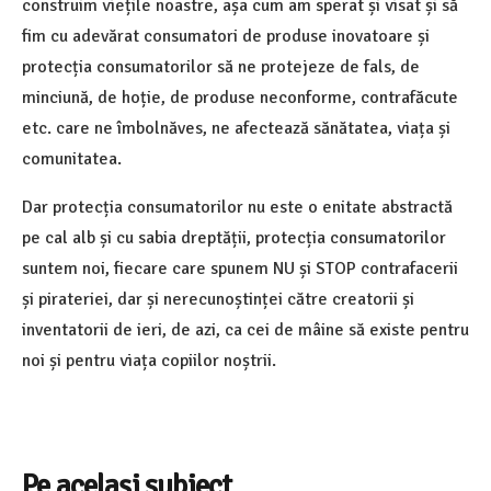
construim viețile noastre, așa cum am sperat și visat și să
fim cu adevărat consumatori de produse inovatoare și
protecția consumatorilor să ne protejeze de fals, de
minciună, de hoție, de produse neconforme, contrafăcute
etc. care ne îmbolnăves, ne afectează sănătatea, viața și
comunitatea.
Dar protecția consumatorilor nu este o enitate abstractă
pe cal alb și cu sabia dreptății, protecția consumatorilor
suntem noi, fiecare care spunem NU și STOP contrafacerii
și pirateriei, dar și nerecunoștinței către creatorii și
inventatorii de ieri, de azi, ca cei de mâine să existe pentru
noi și pentru viața copiilor noștrii.
Pe același subiect