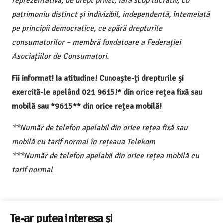
reprezentativă, de drept privat, fără scop lucrativ, cu
patrimoniu distinct și indivizibil, independentă, întemeiată
pe principii democratice, ce apără drepturile
consumatorilor – membră fondatoare a Federației
Asociațiilor de Consumatori.
Fii informat! Ia atitudine! Cunoaște-ți drepturile și
exercită-le apelând 021 9615!* din orice rețea fixă sau
mobilă sau *9615** din orice rețea mobilă!
**Număr de telefon apelabil din orice rețea fixă sau
mobilă cu tarif normal în rețeaua Telekom
***Număr de telefon apelabil din orice rețea mobilă cu
tarif normal
Te-ar putea interesa și