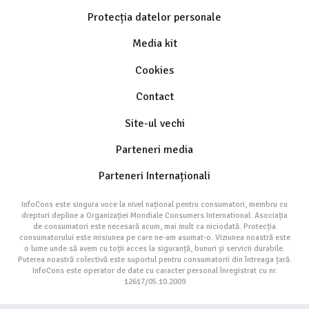
Protecția datelor personale
Media kit
Cookies
Contact
Site-ul vechi
Parteneri media
Parteneri Internaționali
InfoCons este singura voce la nivel național pentru consumatori, membru cu
drepturi depline a Organizației Mondiale Consumers International. Asociația
de consumatori este necesară acum, mai mult ca niciodată. Protecția
consumatorului este misiunea pe care ne-am asumat-o. Viziunea noastră este
o lume unde să avem cu toții acces la siguranță, bunuri și servicii durabile.
Puterea noastră colectivă este suportul pentru consumatorii din întreaga țară.
InfoCons este operator de date cu caracter personal înregistrat cu nr.
12617/05.10.2009