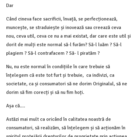
Dar
Când cineva face sacrificii, învață, se perfecționează,
muncește, se straduiește și inovează sau creează ceva
nou, ceva util, ceva ce nu a mai existat, dar care este util și
dorit de mulți este normal să-l furăm? Să-l luăm ? Să-l
plagiem ? Să-l contrafacem ? Să- l piratăm ?
Nu, nu este normal în condițiile în care trebuie să
înțelegem că este tot furt și trebuie, ca indivizi, ca
societate, ca și consumatori să ne dorim Originalul, să ne
dorim să fim corecți și să nu fim hoți.
Așa că….
Astăzi mai mult ca oricând în calitatea noastră de
consumatori, să realizăm, să înțelegem și să acționăm în
spiritul protejării drepturilor de proprietate prin acțiunea