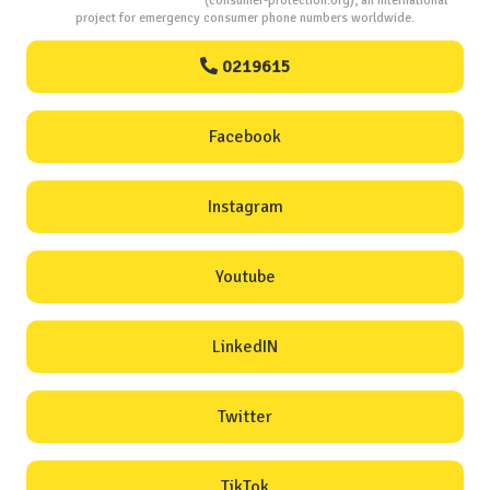
Consumers Protection
(consumer-protection.org), an international
project for emergency consumer phone numbers worldwide.
0219615
Facebook
Instagram
Youtube
LinkedIN
Twitter
TikTok