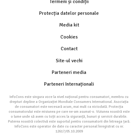
Termeni și condiții
Protecția datelor personale
Media kit
Cookies
Contact
Site-ul vechi
Parteneri media
Parteneri Internaționali
InfoCons este singura voce la nivel național pentru consumatori, membru cu
drepturi depline a Organizației Mondiale Consumers International. Asociația
de consumatori este necesară acum, mai mult ca niciodată. Protecția
consumatorului este misiunea pe care ne-am asumat-o. Viziunea noastră este
o lume unde să avem cu toții acces la siguranță, bunuri și servicii durabile.
Puterea noastră colectivă este suportul pentru consumatorii din întreaga țară.
InfoCons este operator de date cu caracter personal înregistrat cu nr.
12617/05.10.2009