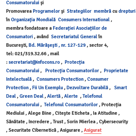
Consumatorului
și
Promovarea
Programelor
și
Strategiilor
membră
cu
drepturi
în
Organizația Mondială
Consumers International
,
membra fondatoare a
Federației Asociațiilor de
Consumatori
, având
Secretariatul General
în
București,
Bd. Mărășești , nr. 127-129
, sector 4,
tel: 021/319.32.66 , mail
:
secretariat@infocons.ro
,
Protecția
Consumatorului
,
Protecția Consumatorilor
,
Proprietate
Intelectuală
,
Consumers Protection
,
Consumer
Protection
,
Fii Un Exemplu
,
Dezvoltare Durabilă
,
Smart
Deal
,
Green Deal
,
Alertă
,
Alerte
,
Telefonul
Consumatorului
,
Telefonul Consumatorilor
, Protecția
Mediului , Alege Bine , Citește Eticheta , Ia Atitudine ,
Sănătate , Incredere , Trust , Sorin Mierlea , Cybersecurity
, Securitate Cibernetică , Asigurare ,
Asigurat