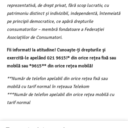
reprezentativă, de drept privat, fără scop lucrativ, cu
patrimoniu distinct și indivizibil, independentă, întemeiată
pe principii democratice, ce apără drepturile
consumatorilor – membră fondatoare a Federației
Asociațiilor de Consumatori.
Fii informat! Ia atitudine! Cunoaște-ți drepturile și
exercită-le apelând 021 9615!* din orice rețea fixă sau
mobilă sau *9615** din orice rețea mobilă!
**Număr de telefon apelabil din orice rețea fixă sau
mobilă cu tarif normal în rețeaua Telekom
***Număr de telefon apelabil din orice rețea mobilă cu
tarif normal