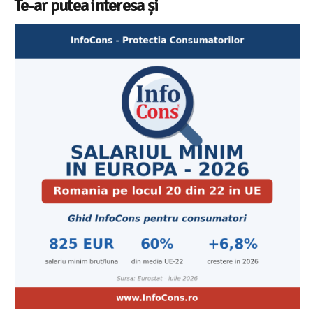
Te-ar putea interesa și
Cele mai bune masini de spalat vase independente cu
Aplicatia InfoCons