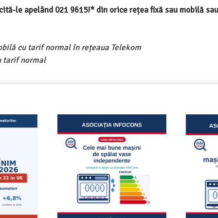
ercită-le apelând 021 9615!* din orice rețea fixă sau mobilă s
obilă cu tarif normal în rețeaua Telekom
 tarif normal