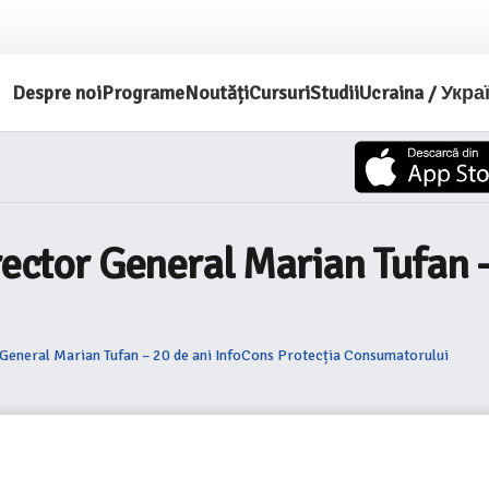
Despre noi
Programe
Noutăți
Cursuri
Studii
Ucraina / Укра
irector General Marian Tufan 
 General Marian Tufan – 20 de ani InfoCons Protecția Consumatorului