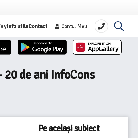
їну
Info utile
Contact
Contul Meu
– 20 de ani InfoCons
Pe același subiect