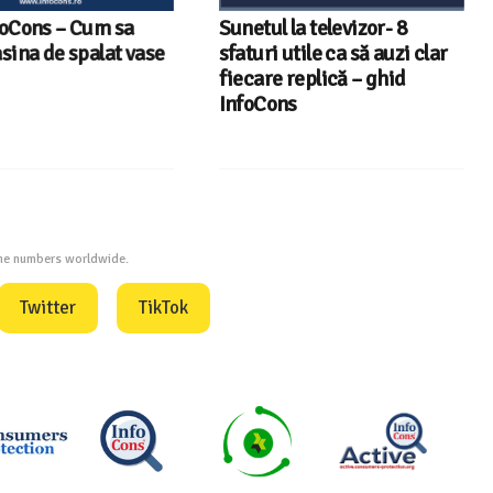
oCons – Cum sa
Sunetul la televizor- 8
sina de spalat vase
sfaturi utile ca să auzi clar
fiecare replică – ghid
InfoCons
one numbers worldwide.
Twitter
TikTok