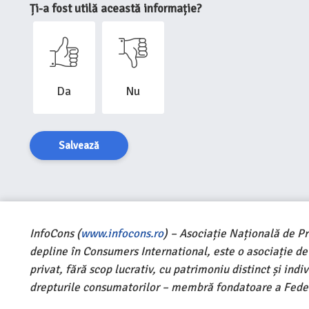
Ți-a fost utilă această informație?
Da
Nu
Salvează
InfoCons (
www.infocons.ro
) – Asociație Națională de P
depline în Consumers International, este o asociație d
privat, fără scop lucrativ, cu patrimoniu distinct și ind
drepturile consumatorilor – membră fondatoare a Feder