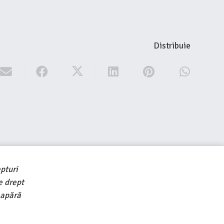
Distribuie
pturi
e drept
 apără