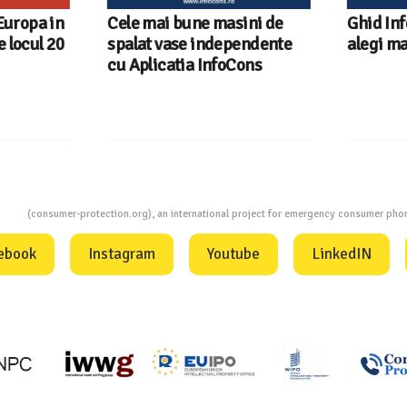
Europa in
Cele mai bune masini de
Ghid Inf
locul 20
spalat vase independente
alegi ma
cu Aplicatia InfoCons
ion
(consumer-protection.org), an international project for emergency consumer ph
ebook
Instagram
Youtube
LinkedIN