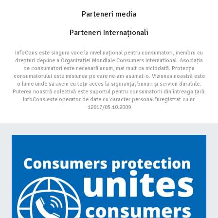
Parteneri media
Parteneri Internaționali
InfoCons este singura voce la nivel național pentru consumatori, membru cu
drepturi depline a Organizației Mondiale Consumers International. Asociația
de consumatori este necesară acum, mai mult ca niciodată. Protecția
consumatorului este misiunea pe care ne-am asumat-o. Viziunea noastră este
o lume unde să avem cu toții acces la siguranță, bunuri și servicii durabile.
Puterea noastră colectivă este suportul pentru consumatorii din întreaga țară.
InfoCons este operator de date cu caracter personal înregistrat cu nr.
12617/05.10.2009