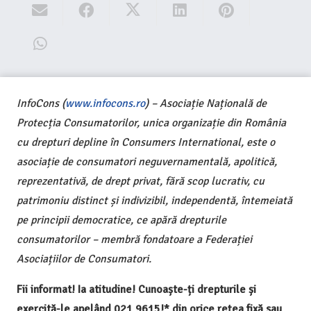
InfoCons (
www.infocons.ro
) – Asociație Națională de
Protecția Consumatorilor, unica organizație din România
cu drepturi depline în Consumers International, este o
asociație de consumatori neguvernamentală, apolitică,
reprezentativă, de drept privat, fără scop lucrativ, cu
patrimoniu distinct și indivizibil, independentă, întemeiată
pe principii democratice, ce apără drepturile
consumatorilor – membră fondatoare a Federației
Asociațiilor de Consumatori.
Fii informat! Ia atitudine! Cunoaște-ți drepturile și
exercită-le apelând 021 9615!* din orice rețea fixă sau