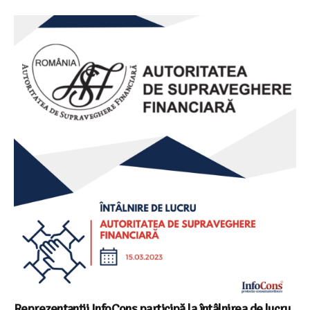
Reprezentanții InfoCons participă la întâlnirea de lucru