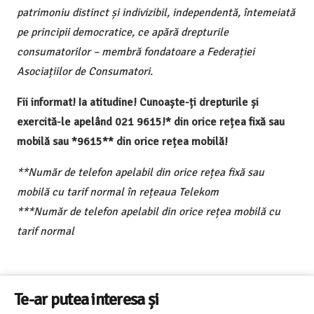
patrimoniu distinct și indivizibil, independentă, întemeiată
pe principii democratice, ce apără drepturile
consumatorilor – membră fondatoare a Federației
Asociațiilor de Consumatori.
Fii informat! Ia atitudine! Cunoaște-ți drepturile și
exercită-le apelând 021 9615!* din orice rețea fixă sau
mobilă sau *9615** din orice rețea mobilă!
**Număr de telefon apelabil din orice rețea fixă sau
mobilă cu tarif normal în rețeaua Telekom
***Număr de telefon apelabil din orice rețea mobilă cu
tarif normal
Te-ar putea interesa și