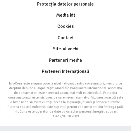
Protecția datelor personale
Media kit
Cookies
Contact
Site-ul vechi
Parteneri media
Parteneri Internaționali
InfoCons este singura voce la nivel național pentru consumatori, membru cu
drepturi depline a Organizației Mondiale Consumers International. Asociația
de consumatori este necesară acum, mai mult ca niciodată. Protecția
consumatorului este misiunea pe care ne-am asumat-o. Viziunea noastră este
o lume unde să avem cu toții acces la siguranță, bunuri și servicii durabile.
Puterea noastră colectivă este suportul pentru consumatorii din întreaga țară.
InfoCons este operator de date cu caracter personal înregistrat cu nr.
12617/05.10.2009