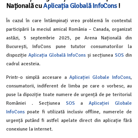
Națională cu
Aplicația Globală InfoCons
!
În cazul în care întâmpinați vreo problemă în contextul
participării la meciul amical România – Canada, organizat
astăzi, 5 septembrie 2025, pe Arena Națională din
București, InfoCons pune tututor consumatorilor la
dispoziție
Aplicația Globală InfoCons
și secțiunea
SOS
din
cadrul acesteia.
Printr-o simplă accesare a
Aplicației Globale InfoCons
,
consumatorii, indiferent de limba pe care o vorbesc, au
puse la dipoziție toate numere de urgență de pe teritoriul
României . Secțiunea
SOS
a
Aplicației Globale
InfoCons
poate fi utilizată inclusiv offline, numerele de
urgență putând fi astfel apelate direct din aplicație fără
conexiune la internet.