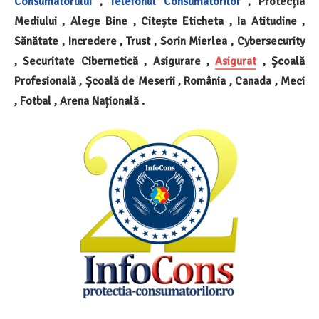
Consumatorului
,
Telefonul Consumatorilor
, Protecția
Mediului , Alege Bine , Citește Eticheta , Ia Atitudine ,
Sănătate , Incredere , Trust , Sorin Mierlea , Cybersecurity
, Securitate Cibernetică , Asigurare ,
Asigurat
, Școală
Profesională , Școală de Meserii , România ,
Canada
, Meci
, Fotbal , Arena Națională .