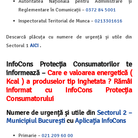
Autoritatea Națională pentru Administrare și
Reglementare în Comunicații –
0372 84 5001
Inspectoratul Teritorial de Munca –
0213301616
Descarcă plăcuța cu numere de urgență și utile din
Sectorul 1
AICI
.
InfoCons Protecția Consumatorilor te
informează –
Care e valoarea energetică (
Kcal ) a produselor tip inghetata ? Rămâi
informat cu InfoCons Protecția
Consumatorului
Numere de urgență și utile din
Sectorul 2 –
Municipiul București
cu
Aplicația InfoCons
Primarie –
021 209 60 00