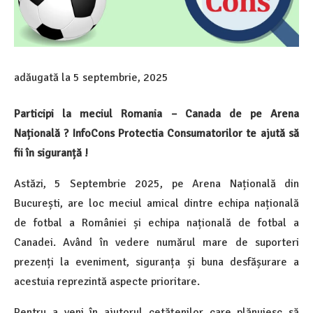
adăugată la
5 septembrie, 2025
Participi la meciul Romania – Canada de pe Arena
Națională
? InfoCons Protectia Consumatorilor te ajută să
fii în siguranță !
Astăzi, 5 Septembrie 2025, pe Arena Națională din
București, are loc meciul amical dintre e
chipa națională
de fotbal a României
și e
chipa națională de fotbal a
Canadei
. Având în vedere numărul mare de suporteri
prezenți la eveniment, siguranța și buna desfășurare a
acestuia reprezintă aspecte prioritare.
Pentru a veni în ajutorul cetățenilor care plănuiesc să