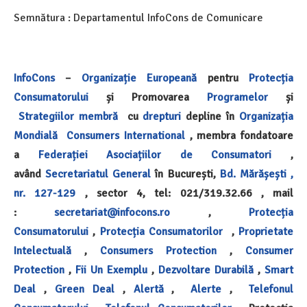
Semnătura : Departamentul InfoCons de Comunicare
InfoCons
–
Organizație Europeană
pentru
Protecția
Consumatorului
și Promovarea
Programelor
și
Strategiilor
membră
cu
drepturi
depline în
Organizația
Mondială
Consumers International
, membra fondatoare
a
Federației Asociațiilor de Consumatori
,
având
Secretariatul General
în București,
Bd. Mărășești ,
nr. 127-129
, sector 4, tel: 021/319.32.66 , mail
:
secretariat@infocons.ro
,
Protecția
Consumatorului
,
Protecția Consumatorilor
,
Proprietate
Intelectuală
,
Consumers Protection
,
Consumer
Protection
,
Fii Un Exemplu
,
Dezvoltare Durabilă
,
Smart
Deal
,
Green Deal
,
Alertă
,
Alerte
,
Telefonul