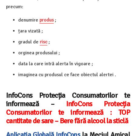
precum:
denumire
produs
;
țara vizată ;
gradul de
risc
;
orginea produsului ;
data la care intră alerta în vigoare ;
imaginea cu produsul ce face obiectul alertei .
InfoCons Protecția Consumatorilor te
informează –
InfoCons Protecția
Consumatorilor te informează : TOP
cantitate de sare – Bere fără alcool la sticlă
Aplicația Globală InfoCons
la Meciul Amical