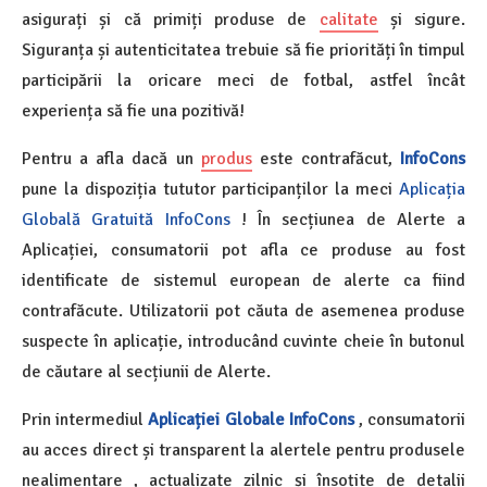
asigurați și că primiți produse de
calitate
și sigure.
Siguranța și autenticitatea trebuie să fie priorități în timpul
participării la oricare meci de fotbal, astfel încât
experiența să fie una pozitivă!
Pentru a afla dacă un
produs
este contrafăcut,
InfoCons
pune la dispoziția tututor participanților la meci
Aplicația
Globală Gratuită InfoCons
! În secțiunea de Alerte a
Aplicației, consumatorii pot afla ce produse au fost
identificate de sistemul european de alerte ca fiind
contrafăcute. Utilizatorii pot căuta de asemenea produse
suspecte în aplicație, introducând cuvinte cheie în butonul
de căutare al secțiunii de Alerte.
Prin intermediul
Aplicației Globale InfoCons
, consumatorii
au acces direct și transparent la alertele pentru produsele
nealimentare , actualizate zilnic și însoțite de detalii