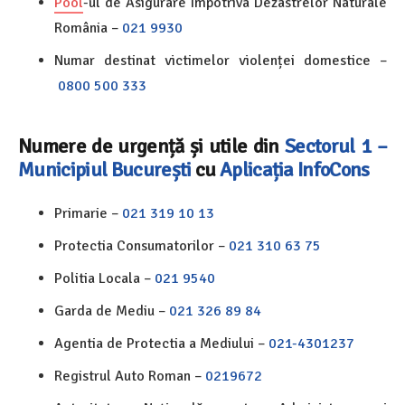
Pool
-ul de Asigurare Împotriva Dezastrelor Naturale
România –
021 9930
Numar destinat victimelor violenței domestice –
0800 500 333
Numere de urgență și utile din
Sectorul 1 –
Municipiul București
cu
Aplicația InfoCons
Primarie –
021 319 10 13
Protectia Consumatorilor –
021 310 63 75
Politia Locala –
021 9540
Garda de Mediu –
021 326 89 84
Agentia de Protectia a Mediului –
021-4301237
Registrul Auto Roman –
0219672