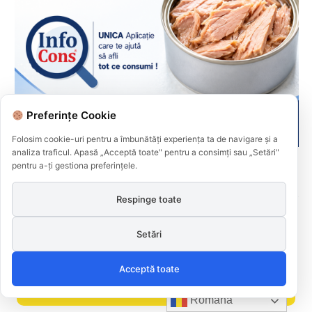
Preferințe Cookie
Folosim cookie-uri pentru a îmbunătăți experiența ta de navigare și a
analiza traficul. Apasă „Acceptă toate" pentru a consimți sau „Setări"
i Maicii Domnului !
Salariul minim in Europa in 2026 – Ro
pentru a-ți gestiona preferințele.
 : până la 27 g
din 22 in UE
e !
Respinge toate
Setări
Consumers Protection
(consumer-protection.org), an international
project for emergency consumer phone numbers worldwide.
Acceptă toate
0219615
Română