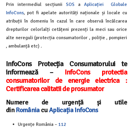
Prin intermediul secțiunii
SOS
a
Aplicației Globale
InfoCons
, pot fi apelate autorități naționale și locale cu
atribuții în domeniu în cazul în care observă încălcarea
drepturilor celorlalți cetățeni prezenți la meci sau orice
alte nereguli (protecția consumatorilor , poliție , pompieri
, ambulanță etc) .
InfoCons Protecția Consumatorului te
informează –
InfoCons protectia
consumatorilor de energie electrica :
Certificarea calitatii de prosumator
Numere de urgență și utile
din
România
cu
Aplicația InfoCons
Urgențe România –
112