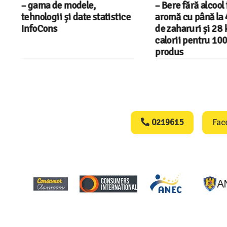
– gama de modele,
– Bere fără alcool f
tehnologii și date statistice
aromă cu până la 4
InfoCons
de zaharuri și 28 kc
calorii pentru 100 
produs
Consumers Protect
0219615
Fac