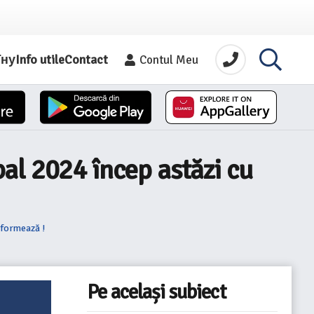
їну
Info utile
Contact
Contul Meu
al 2024 încep astăzi cu
nformează !
Pe același subiect