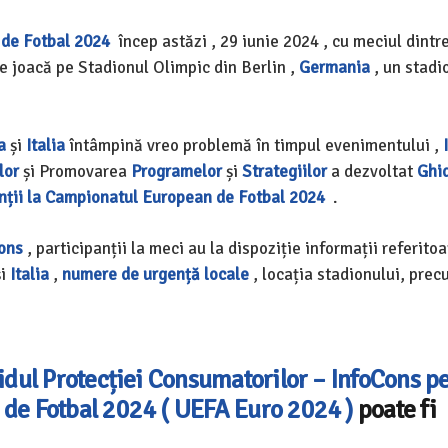
de Fotbal 2024
încep astăzi , 29 iunie 2024 , cu meciul dintr
se joacă pe Stadionul Olimpic din Berlin ,
Germania
, un stadi
a
și
Italia
întâmpină vreo problemă în timpul evenimentului ,
lor
și Promovarea
Programelor
și
Strategiilor
a dezvoltat
Ghi
anții la Campionatul European de Fotbal 2024
.
Cons
, participanții la meci au la dispoziție informații referitoa
și
Italia
,
numere de urgență locale
, locația stadionului, prec
idul Protecției Consumatorilor – InfoCons p
 de Fotbal 2024 ( UEFA Euro 2024 )
poate fi