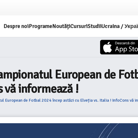
Despre noi
Programe
Noutăți
Cursuri
Studii
Ucraina / Укра
Campionatul European de Fotb
ns vă informează !
ul European de Fotbal 2024 încep astăzi cu Elveția vs. Italia ! InfoCons vă i