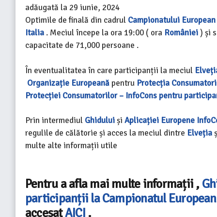
adăugată la
29 iunie, 2024
Optimile de finală din cadrul
Campionatului European 
Italia
. Meciul începe la ora 19:00 ( ora
României
) și 
capacitate de 71,000 persoane .
În eventualitatea în care participanții la meciul
Elveți
Organizație Europeană
pentru
Protecția Consumatori
Protecției Consumatorilor – InfoCons pentru particip
Prin intermediul
Ghidului
și
Aplicației Europene Info
regulile de călătorie și acces la meciul dintre
Elveția
multe alte informații utile
Pentru a afla mai multe informații ,
Gh
participanții la Campionatul European
accesat
AICI
.