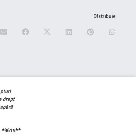
Distribuie
pturi
e drept
 apără
au *9615**