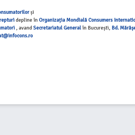
onsumatorilor
și
repturi
depline în
Organizația Mondială
Consumers Internati
umatori
, avand
Secretariatul General
în București,
Bd. Mărășeș
at@infocons.ro