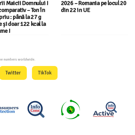
i Maicii Domnului !
2026 – Romania pe locul 20
omparativ – Ton în
din 22 in UE
iu : până la 27 g
și doar 122 kcal la
e !
one numbers worldwide.
Twitter
TikTok