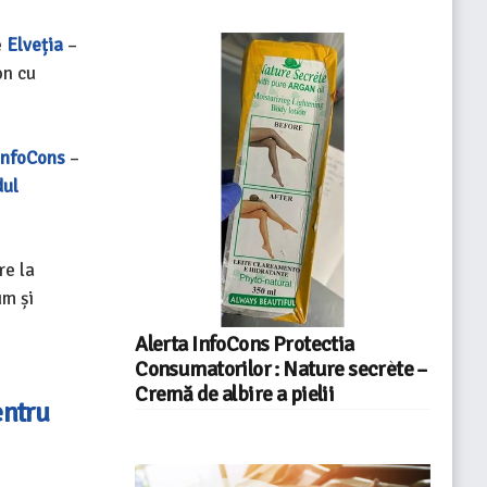
e
Elveția
–
on cu
InfoCons
–
dul
re la
um și
Alerta InfoCons Protectia
Consumatorilor : Nature secrète –
Cremă de albire a pielii
entru