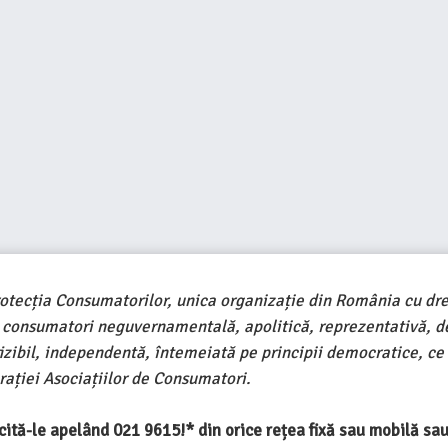
rotecția Consumatorilor, unica organizație din România cu dre
e consumatori neguvernamentală, apolitică, reprezentativă, d
ivizibil, independentă, întemeiată pe principii democratice, ce
ației Asociațiilor de Consumatori.
ercită-le apelând 021 9615!* din orice rețea fixă sau mobilă s