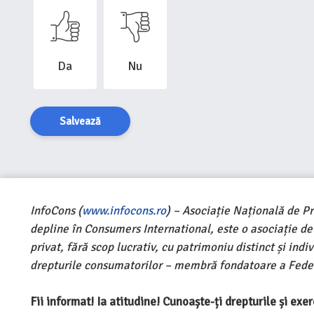
Da
Nu
Salvează
InfoCons (
www.infocons.ro
) – Asociație Națională de P
depline în Consumers International, este o asociație d
privat, fără scop lucrativ, cu patrimoniu distinct și ind
drepturile consumatorilor – membră fondatoare a Feder
Fii informat! Ia atitudine! Cunoaște-ți drepturile și ex