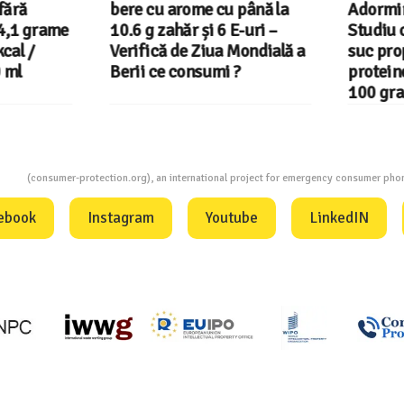
ără
bere cu arome cu până la
Adormiri
,1 grame
10.6 g zahăr și 6 E-uri –
Studiu c
al /
Verifică de Ziua Mondială a
suc propr
ml
Berii ce consumi ?
proteine 
100 gram
ion
(consumer-protection.org), an international project for emergency consumer ph
ebook
Instagram
Youtube
LinkedIN