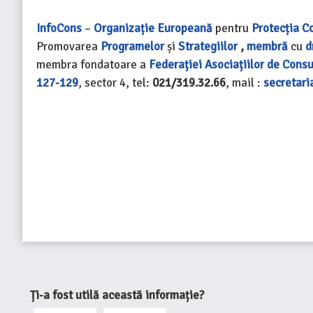
InfoCons
–
Organizație Europeană
pentru
Protecția C
Promovarea
Programelor
și
Strategiilor
,
membră
cu
d
membra fondatoare a
Federației Asociațiilor de Cons
127-129
, sector 4, tel:
021/319.32.66
, mail :
secretari
Ți-a fost utilă această informație?