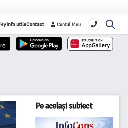
їну
Info utile
Contact
Contul Meu
Pe același subiect