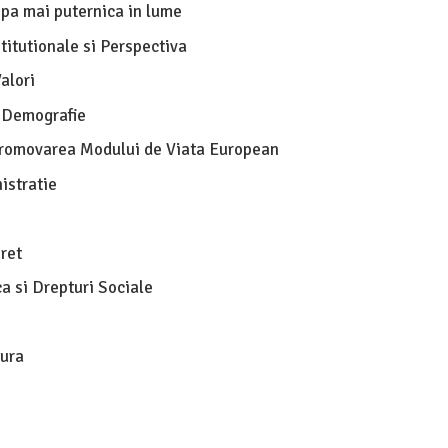
opa mai puternica in lume
titutionale si Perspectiva
alori
 Demografie
 Promovarea Modului de Viata European
istratie
ret
a si Drepturi Sociale
tura