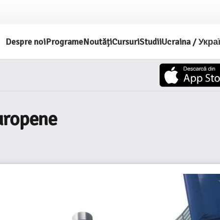
Despre noi
Programe
Noutăți
Cursuri
Studii
Ucraina / Укра
uropene
e