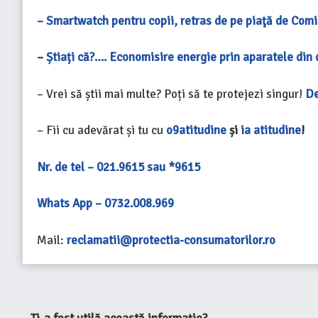
– Smartwatch pentru copii, retras de pe piaţă de Com
–
Știați că?…. Economisire energie prin aparatele din
– Vrei să știi mai multe? Poți să te protejezi singur!
De
– Fii cu adevărat și tu cu
o9atitudine
și
ia atitudine
!
Nr. de tel – 021.9615 sau *9615
Whats App – 0732.008.969
Mail:
reclamatii@protectia-consumatorilor.ro