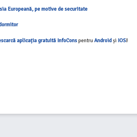
isia Europeană, pe motive de securitate
 dormitor
scarcă aplicația gratuită InfoCon
s
pentru
Android
și
IOS
!