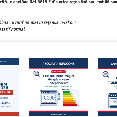
ercită-le apelând 021 9615!* din orice rețea fixă sau mobilă s
obilă cu tarif normal în rețeaua Telekom
 tarif normal