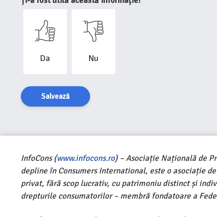
Ți-a fost utilă această informație?
Da
Nu
Salvează
InfoCons (
www.infocons.ro
) – Asociație Națională de P
depline în Consumers International, este o asociație d
privat, fără scop lucrativ, cu patrimoniu distinct și ind
drepturile consumatorilor – membră fondatoare a Feder