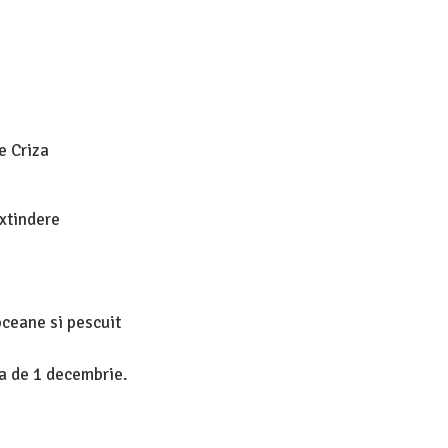
e
e Criza
Extindere
oceane si pescuit
a de 1 decembrie.