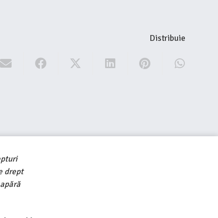
Distribuie
pturi
e drept
 apără