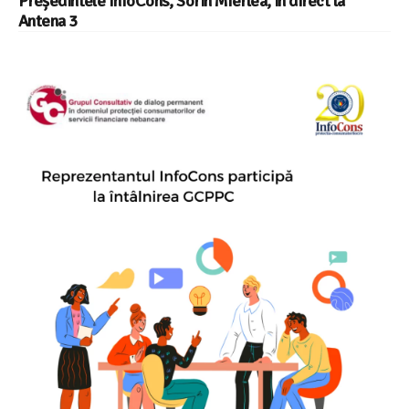
Președintele InfoCons, Sorin Mierlea, în direct la
Antena 3