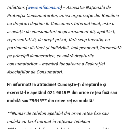
InfoCons (
www.infocons.ro
) – Asociație Națională de
Protecția Consumatorilor, unica organizație din România
cu drepturi depline în Consumers International, este o
asociație de consumatori neguvernamentală, apolitică,
reprezentativă, de drept privat, fără scop lucrativ, cu
patrimoniu distinct și indivizibil, independentă, întemeiată
pe principii democratice, ce apără drepturile
consumatorilor – membră fondatoare a Federației
Asociațiilor de Consumatori.
Fii informat! Ia atitudine! Cunoaște-ți drepturile și
exercită-le apelând 021 9615!* din orice rețea fixă sau
mobilă sau *9615** din orice rețea mobilă!
**Număr de telefon apelabil din orice rețea fixă sau
mobilă cu tarif normal în rețeaua Telekom