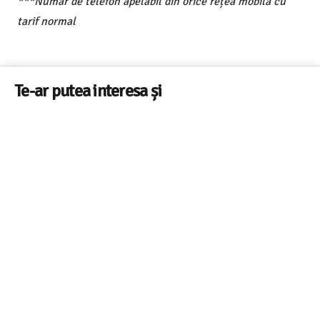
***Număr de telefon apelabil din orice rețea mobilă cu
tarif normal
Te-ar putea interesa și