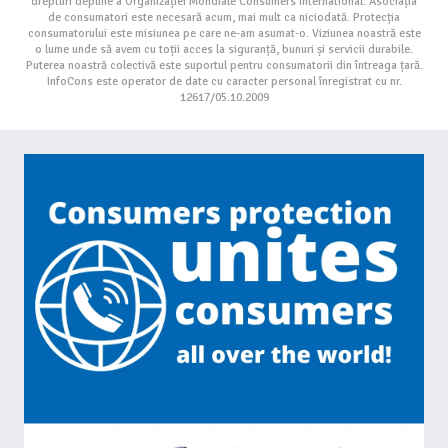
drepturi depline a Organizației Mondiale Consumers International. Asociația
de consumatori este necesară acum, mai mult ca niciodată. Protecția
consumatorului este misiunea pe care ne-am asumat-o. Viziunea noastră este
o lume unde să avem cu toții acces la siguranță, bunuri și servicii durabile.
Puterea noastră colectivă este suportul pentru consumatorii din întreaga țară.
InfoCons este operator de date cu caracter personal înregistrat cu nr.
12617/05.10.2009