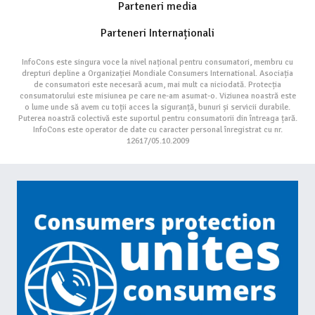
Parteneri media
Parteneri Internaționali
InfoCons este singura voce la nivel național pentru consumatori, membru cu
drepturi depline a Organizației Mondiale Consumers International. Asociația
de consumatori este necesară acum, mai mult ca niciodată. Protecția
consumatorului este misiunea pe care ne-am asumat-o. Viziunea noastră este
o lume unde să avem cu toții acces la siguranță, bunuri și servicii durabile.
Puterea noastră colectivă este suportul pentru consumatorii din întreaga țară.
InfoCons este operator de date cu caracter personal înregistrat cu nr.
12617/05.10.2009