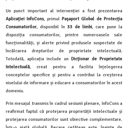
Un punct important al intervenției a fost prezentarea
Aplicației InfoCons
, primul
Pașaport Global de Protecția
Consumatorilor
, disponibil în
33 de limbi
, care pune la
dispoziția consumatorilor, printre numeroasele sale
funcționalități, și alerte privind produsele suspectate de
încălcarea drepturilor de proprietate intelectuală.
Totodată, aplicația include un
Dicționar de Proprietate
Intelectuală
, creat pentru a facilita înțelegerea
conceptelor specifice și pentru a contribui la creșterea
nivelului de informare și educare a consumatorilor în acest
domeniu.
Prin mesajul transmis în cadrul sesiunii plenare, InfoCons a
reafirmat faptul că protejarea proprietății intelectuale și
protejarea consumatorilor sunt obiective complementare.
Într-o piață globală, fiecare cetățean este, înainte de