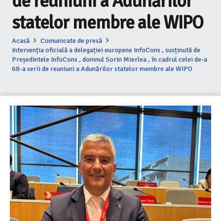
de reuniuni a Adunărilor
statelor membre ale WIPO
Acasă
Comunicate de presă
Intervenția oficială a delegației europene InfoCons , susținută de
Președintele InfoCons , domnul Sorin Mierlea , în cadrul celei de-a
68-a serii de reuniuni a Adunărilor statelor membre ale WIPO