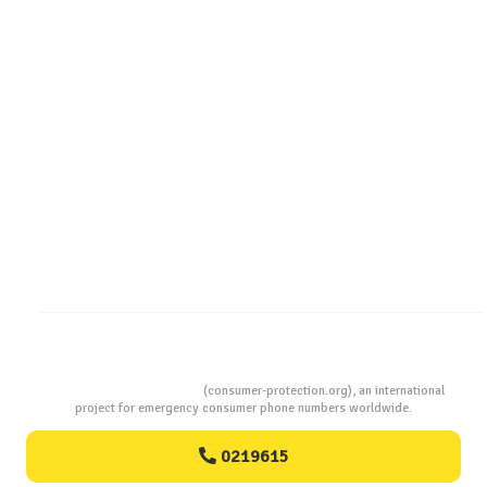
Televizoare TCL în România – gama de modele,
tehnologii și date statistice InfoCons
Consumers Protection
(consumer-protection.org), an international
project for emergency consumer phone numbers worldwide.
0219615