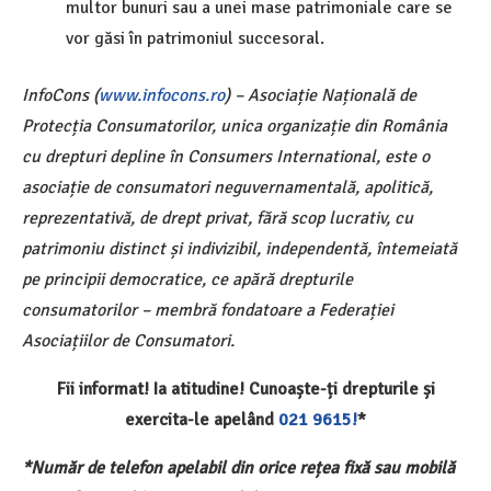
multor bunuri sau a unei mase patrimoniale care se
vor găsi în patrimoniul succesoral.
InfoCons (
www.infocons.ro
) – Asociație Națională de
Protecția Consumatorilor, unica organizație din România
cu drepturi depline în Consumers International, este o
asociație de consumatori neguvernamentală, apolitică,
reprezentativă, de drept privat, fără scop lucrativ, cu
patrimoniu distinct și indivizibil, independentă, întemeiată
pe principii democratice, ce apără drepturile
consumatorilor – membră fondatoare a Federației
Asociațiilor de Consumatori.
Fii informat! Ia atitudine! Cunoaște-ți drepturile și
exercita-le apelând
021 9615!
*
*Număr de telefon apelabil din orice re
ț
ea fixă sau mobilă