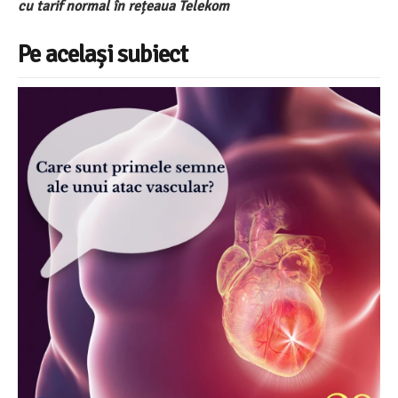
cu tarif normal în
re
ț
eaua Telekom
Pe același subiect