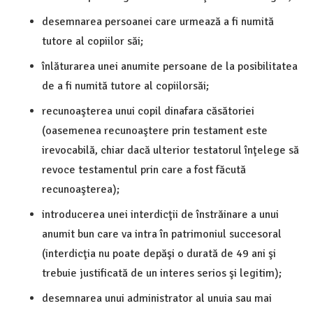
desemnarea persoanei care urmează a fi numită
tutore al copiilor săi;
înlăturarea unei anumite persoane de la posibilitatea
de a fi numită tutore al copiilorsăi;
recunoaşterea unui copil
dinafara căsătoriei
(oasemenea recunoaştere prin testament este
irevocabilă, chiar dacă ulterior testatorul înţelege să
revoce testamentul prin care a fost făcută
recunoaşterea);
introducerea unei interdicţii de înstrăinare a unui
anumit bun care va intra în patrimoniul succesoral
(interdicţia nu poate depăşi o durată de 49 ani şi
trebuie justificată de un interes serios şi legitim);
desemnarea unui administrator al unuia sau mai