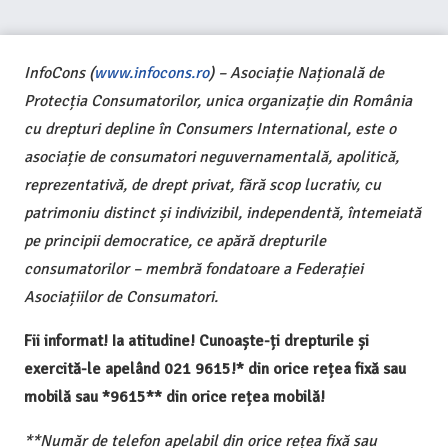
InfoCons (
www.infocons.ro
) – Asociație Națională de
Protecția Consumatorilor, unica organizație din România
cu drepturi depline în Consumers International, este o
asociație de consumatori neguvernamentală, apolitică,
reprezentativă, de drept privat, fără scop lucrativ, cu
patrimoniu distinct și indivizibil, independentă, întemeiată
pe principii democratice, ce apără drepturile
consumatorilor – membră fondatoare a Federației
Asociațiilor de Consumatori.
Fii informat! Ia atitudine! Cunoaște-ți drepturile și
exercită-le apelând 021 9615!* din orice rețea fixă sau
mobilă sau *9615** din orice rețea mobilă!
**Număr de telefon apelabil din orice rețea fixă sau