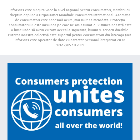
InfoCons este singura voce la nivel național pentru consumatori, membru cu
drepturi depline a Organizației Mondiale Consumers International. Asociația
de consumatori este necesară acum, mai mult ca niciodată. Protecția
consumatorului este misiunea pe care ne-am asumat-o. Viziunea noastră este
o lume unde să avem cu toții acces la siguranță, bunuri și servicii durabile.
Puterea noastră colectivă este suportul pentru consumatorii din întreaga țară.
InfoCons este operator de date cu caracter personal înregistrat cu nr.
12617/05.10.2009