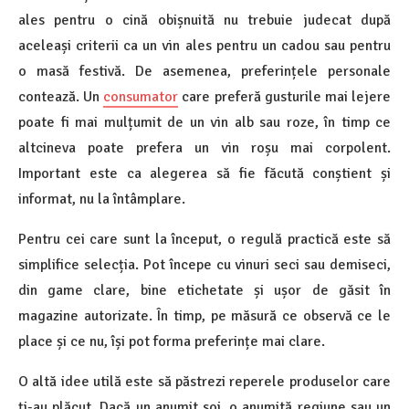
ales pentru o cină obișnuită nu trebuie judecat după
aceleași criterii ca un vin ales pentru un cadou sau pentru
o masă festivă. De asemenea, preferințele personale
contează. Un
consumator
care preferă gusturile mai lejere
poate fi mai mulțumit de un vin alb sau roze, în timp ce
altcineva poate prefera un vin roșu mai corpolent.
Important este ca alegerea să fie făcută conștient și
informat, nu la întâmplare.
Pentru cei care sunt la început, o regulă practică este să
simplifice selecția. Pot începe cu vinuri seci sau demiseci,
din game clare, bine etichetate și ușor de găsit în
magazine autorizate. În timp, pe măsură ce observă ce le
place și ce nu, își pot forma preferințe mai clare.
O altă idee utilă este să păstrezi reperele produselor care
ți-au plăcut. Dacă un anumit soi, o anumită regiune sau un