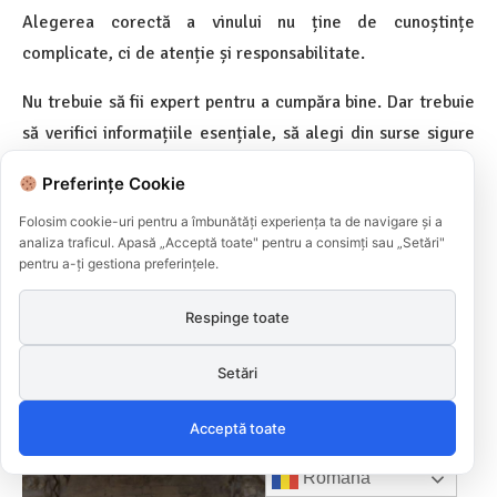
Alegerea corectă a vinului nu ține de cunoștințe
complicate, ci de atenție și responsabilitate.
Nu trebuie să fii expert pentru a cumpăra bine. Dar trebuie
să verifici informațiile esențiale, să alegi din surse sigure
și să te bazezi pe criterii clare.
Preferințe Cookie
Un
consumator
informat face alegeri mai bune și mai
Folosim cookie-uri pentru a îmbunătăți experiența ta de navigare și a
sigure.
analiza traficul. Apasă „Acceptă toate" pentru a consimți sau „Setări"
pentru a-ți gestiona preferințele.
În final, nu este vorba despre a ști totul despre vin, ci
Respinge toate
despre a ști ce contează atunci când alegi.
Setări
Acceptă toate
Română