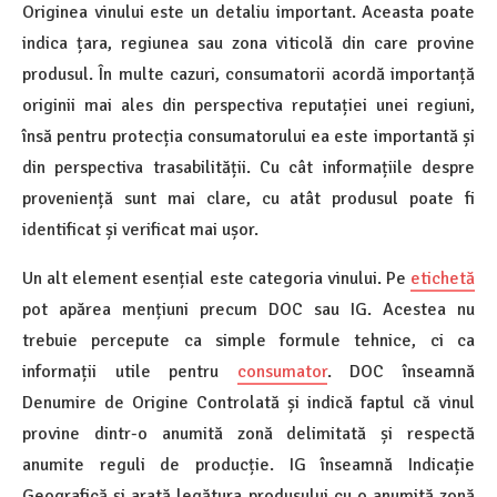
Originea vinului este un detaliu important. Aceasta poate
indica țara, regiunea sau zona viticolă din care provine
produsul. În multe cazuri, consumatorii acordă importanță
originii mai ales din perspectiva reputației unei regiuni,
însă pentru protecția consumatorului ea este importantă și
din perspectiva trasabilității. Cu cât informațiile despre
proveniență sunt mai clare, cu atât produsul poate fi
identificat și verificat mai ușor.
Un alt element esențial este categoria vinului. Pe
etichetă
pot apărea mențiuni precum DOC sau IG. Acestea nu
trebuie percepute ca simple formule tehnice, ci ca
informații utile pentru
consumator
. DOC înseamnă
Denumire de Origine Controlată și indică faptul că vinul
provine dintr-o anumită zonă delimitată și respectă
anumite reguli de producție. IG înseamnă Indicație
Geografică și arată legătura produsului cu o anumită zonă