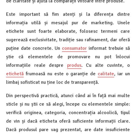
de claritate și ajută la comparații viitoare între produse.
Este important să fim atenți și la diferența dintre
informația utilă și mesajul pur de marketing. Unele
etichete sunt foarte elaborate, folosesc termeni care
sugerează exclusivitate, tradiție sau rafinament, dar oferă
puține date concrete. Un
consumator
informat trebuie să
știe că elementele de promovare nu pot înlocui
informațiile reale despre
produs
. Cu alte cuvinte, o
etichetă
frumoasă nu este o garanție de
calitate
, iar un
limbaj sofisticat nu ține loc de transparență.
Din perspectivă practică, atunci când ai în față mai multe
sticle și nu știi ce să alegi, începe cu elementele simple:
verifică originea, categoria, concentrația alcoolică, tipul
de vin și dacă eticheta oferă suficiente informații clare.
Dacă produsul pare vag prezentat, are date insuficiente