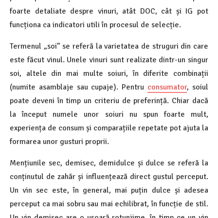
foarte detaliate despre vinuri, atât DOC, cât și IG pot
funcționa ca indicatori utili în procesul de selecție.
Termenul „soi” se referă la varietatea de struguri din care
este făcut vinul. Unele vinuri sunt realizate dintr-un singur
soi, altele din mai multe soiuri, în diferite combinații
(numite asamblaje sau cupaje). Pentru
consumator
, soiul
poate deveni în timp un criteriu de preferință. Chiar dacă
la început numele unor soiuri nu spun foarte mult,
experiența de consum și comparațiile repetate pot ajuta la
formarea unor gusturi proprii.
Mențiunile sec, demisec, demidulce și dulce se referă la
conținutul de zahăr și influențează direct gustul perceput.
Un vin sec este, în general, mai puțin dulce și adesea
perceput ca mai sobru sau mai echilibrat, în funcție de stil.
Un vin demisec are o ușoară rotunjime, în timp ce un vin