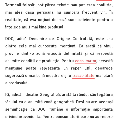
Termenii folosiți pot părea tehnici sau pot crea confuzie,
mai ales dacă persoana nu cumpără frecvent vin. În
realitate, câteva noțiuni de bază sunt suficiente pentru a
înțelege mult mai bine produsul.
DOC, adică Denumire de Origine Controlată, este una
dintre cele mai cunoscute mențiuni. Ea arată că vinul
provine dintr-o zonă viticolă delimitată și că respectă
anumite condiții de producție. Pentru
consumator
, această
mențiune poate reprezenta un reper util, deoarece
sugerează o mai bună încadrare și o
trasabilitate
mai clară
a produsului.
IG, adică Indicație Geografică, arată la rândul său legătura
vinului cu o anumită zonă geografică. Deși nu are aceeași
semnificație ca DOC, rămâne o informație importantă
privind proveniența. Pentru consumatorii care nu au repere