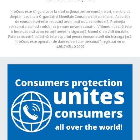
InfoCons este singura voce la nivel național pentru consumatori, membru cu
drepturi depline a Organizației Mondiale Consumers International. Asociația
de consumatori este necesară acum, mai mult ca niciodată. Protecția
consumatorului este misiunea pe care ne-am asumat-o. Viziunea noastră este
o lume unde să avem cu toții acces la siguranță, bunuri și servicii durabile.
Puterea noastră colectivă este suportul pentru consumatorii din întreaga țară.
InfoCons este operator de date cu caracter personal înregistrat cu nr.
12617/05.10.2009