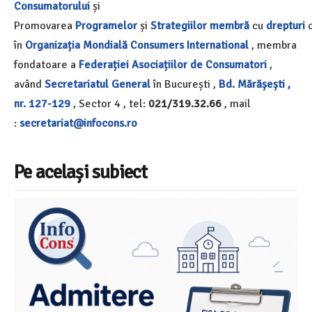
Consumatorului
și
Promovarea
Programelor
și
Strategiilor
membră
cu
drepturi
d
în
Organizația Mondială
Consumers International
, membra
fondatoare a
Federației Asociațiilor de Consumatori
,
având
Secretariatul General
în București ,
Bd. Mărășești ,
nr. 127-129
, Sector 4 , tel:
021/319.32.66
, mail
:
secretariat@infocons.ro
Pe același subiect