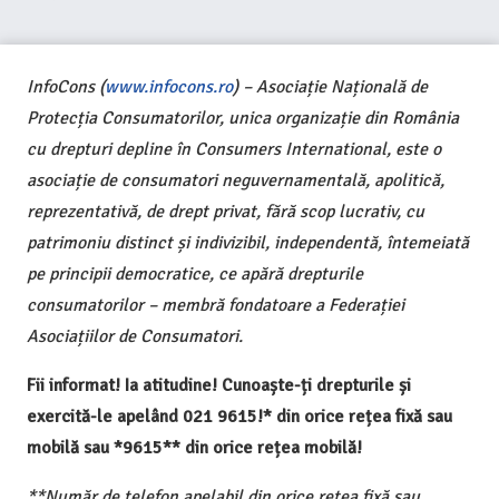
InfoCons (
www.infocons.ro
) – Asociație Națională de
Protecția Consumatorilor, unica organizație din România
cu drepturi depline în Consumers International, este o
asociație de consumatori neguvernamentală, apolitică,
reprezentativă, de drept privat, fără scop lucrativ, cu
patrimoniu distinct și indivizibil, independentă, întemeiată
pe principii democratice, ce apără drepturile
consumatorilor – membră fondatoare a Federației
Asociațiilor de Consumatori.
Fii informat! Ia atitudine! Cunoaște-ți drepturile și
exercită-le apelând 021 9615!* din orice rețea fixă sau
mobilă sau *9615** din orice rețea mobilă!
**Număr de telefon apelabil din orice rețea fixă sau