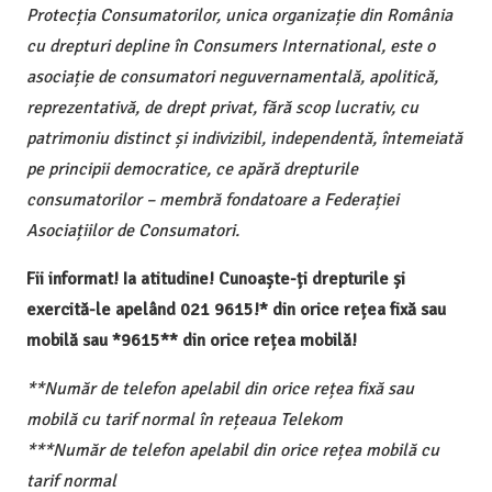
Protecția Consumatorilor, unica organizație din România
cu drepturi depline în Consumers International, este o
asociație de consumatori neguvernamentală, apolitică,
reprezentativă, de drept privat, fără scop lucrativ, cu
patrimoniu distinct și indivizibil, independentă, întemeiată
pe principii democratice, ce apără drepturile
consumatorilor – membră fondatoare a Federației
Asociațiilor de Consumatori.
Fii informat! Ia atitudine! Cunoaște-ți drepturile și
exercită-le apelând 021 9615!* din orice rețea fixă sau
mobilă sau *9615** din orice rețea mobilă!
**Număr de telefon apelabil din orice rețea fixă sau
mobilă cu tarif normal în rețeaua Telekom
***Număr de telefon apelabil din orice rețea mobilă cu
tarif normal