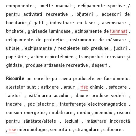
componente , unelte manual , echipamente sportive /
pentru activitati recreative , bijuterii , accesorii de
bucatarie / gatit , indicatoare cu laser , ascensoare ,
brichete , ghirlande luminoase , echipamente de
iluminat
,
echipamente de protecție , instrumente de măsurare ,
utilaje , echipamente / recipiente sub presiune , jucării ,
papetărie , articole pirotehnice , transporturi feroviare și
ghidate , produse artizanale recreative , deșeuri .
Riscurile
pe care le pot avea produsele ce fac obiectul
alertelor sunt : asfixiere , arsuri ,
risc
chimic , sufocare ,
taieturi , vătămarea auzului , daune produse vederii ,
înecare , șoc electric , interferențe electromagnetice ,
consum energetic , imobilizare , mediu , incendiu , riscuri
pentru sănătate/altele , leziuni , măsurare incorectă
,
risc
microbiologic , securitate , strangulare , sufocare .