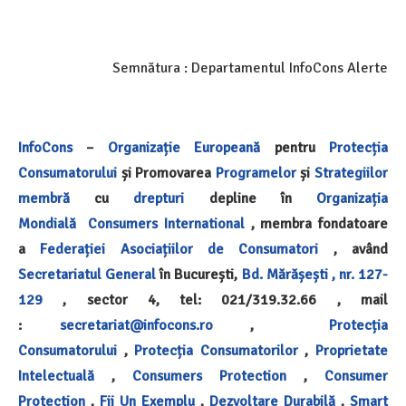
Semnătura : Departamentul InfoCons Alerte
InfoCons
–
Organizație Europeană
pentru
Protecția
Consumatorului
și Promovarea
Programelor
și
Strategiilor
membră
cu
drepturi
depline în
Organizația
Mondială
Consumers International
, membra fondatoare
a
Federației Asociațiilor de Consumatori
, având
Secretariatul General
în București,
Bd. Mărășești , nr. 127-
129
, sector 4, tel: 021/319.32.66 , mail
:
secretariat@infocons.ro
,
Protecția
Consumatorului
,
Protecția Consumatorilor
,
Proprietate
Intelectuală
,
Consumers Protection
,
Consumer
Protection
,
Fii Un Exemplu
,
Dezvoltare Durabilă
,
Smart