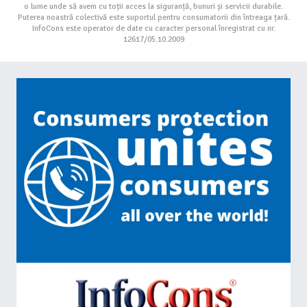
o lume unde să avem cu toții acces la siguranță, bunuri și servicii durabile.
Puterea noastră colectivă este suportul pentru consumatorii din întreaga țară.
InfoCons este operator de date cu caracter personal înregistrat cu nr.
12617/05.10.2009