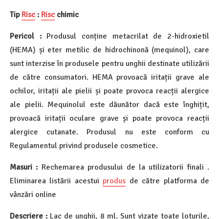
Tip
Risc
:
Risc
chimic
Pericol :
Produsul conține metacrilat de 2-hidroxietil
(HEMA) și eter metilic de hidrochinonă (mequinol), care
sunt interzise în produsele pentru unghii destinate utilizării
de către consumatori. HEMA provoacă iritații grave ale
ochilor, iritații ale pielii și poate provoca reacții alergice
ale pielii. Mequinolul este dăunător dacă este înghițit,
provoacă iritații oculare grave și poate provoca reacții
alergice cutanate. Produsul nu este conform cu
Regulamentul privind produsele cosmetice.
Masuri :
Rechemarea produsului de la utilizatorii finali .
Eliminarea listării acestui
produs
de către platforma de
vânzări online
Descriere :
Lac de unghii, 8 ml. Sunt vizate toate loturile,