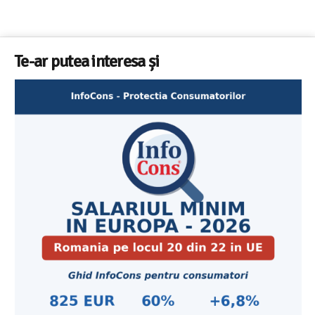
Te-ar putea interesa și
Cele mai bune masini de spalat vase independente cu
Aplicatia InfoCons