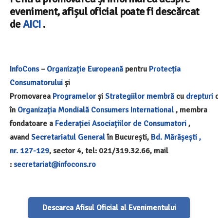
eveniment, afișul oficial poate fi descărcat
de
AICI
.
InfoCons
–
Organizație Europeană
pentru
Protecția
Consumatorului
și
Promovarea
Programelor
și
Strategiilor
membră
cu
drepturi
d
în
Organizația Mondială
Consumers International
, membra
fondatoare a
Federației Asociațiilor de Consumatori
,
avand
Secretariatul General
în București,
Bd. Mărășești ,
nr. 127-129
, sector 4, tel: 021/319.32.66, mail
:
secretariat@infocons.ro
Descarca Afisul Oficial al Evenimentului