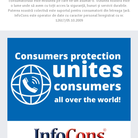
consumatorului este misiunea pe care ne-am asumat-o. Viziunea noastră este
o lume unde să avem cu toții acces la siguranță, bunuri și servicii durabile.
Puterea noastră colectivă este suportul pentru consumatorii din întreaga țară.
InfoCons este operator de date cu caracter personal înregistrat cu nr.
12617/05.10.2009