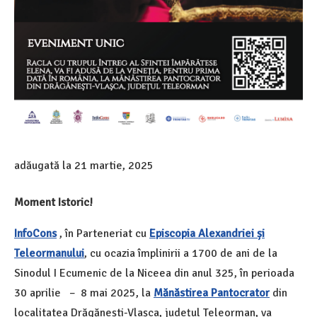
adăugată la
21 martie, 2025
Moment Istoric!
InfoCons
, în Parteneriat cu
Episcopia Alexandriei și
Teleormanului
, cu ocazia împlinirii a 1700 de ani de la
Sinodul I Ecumenic de la Niceea din anul 325, în perioada
30 aprilie – 8 mai 2025, la
Mănăstirea Pantocrator
din
localitatea Drăgănești-Vlașca, județul Teleorman, va