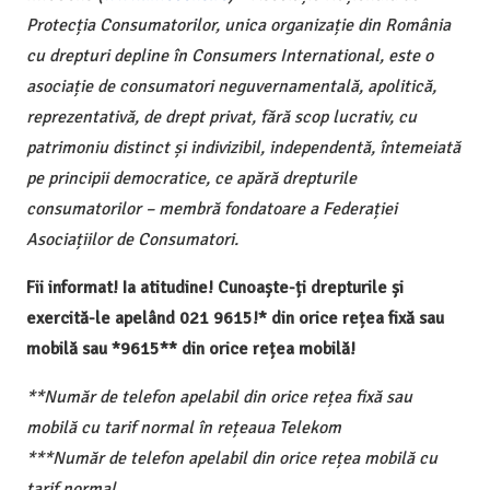
Protecția Consumatorilor, unica organizație din România
cu drepturi depline în Consumers International, este o
asociație de consumatori neguvernamentală, apolitică,
reprezentativă, de drept privat, fără scop lucrativ, cu
patrimoniu distinct și indivizibil, independentă, întemeiată
pe principii democratice, ce apără drepturile
consumatorilor – membră fondatoare a Federației
Asociațiilor de Consumatori.
Fii informat! Ia atitudine! Cunoaște-ți drepturile și
exercită-le apelând 021 9615!* din orice rețea fixă sau
mobilă sau *9615** din orice rețea mobilă!
**Număr de telefon apelabil din orice rețea fixă sau
mobilă cu tarif normal în rețeaua Telekom
***Număr de telefon apelabil din orice rețea mobilă cu
tarif normal