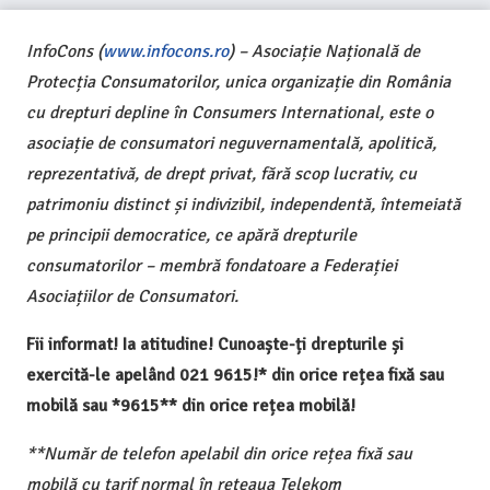
InfoCons (
www.infocons.ro
) – Asociație Națională de
Protecția Consumatorilor, unica organizație din România
cu drepturi depline în Consumers International, este o
asociație de consumatori neguvernamentală, apolitică,
reprezentativă, de drept privat, fără scop lucrativ, cu
patrimoniu distinct și indivizibil, independentă, întemeiată
pe principii democratice, ce apără drepturile
consumatorilor – membră fondatoare a Federației
Asociațiilor de Consumatori.
Fii informat! Ia atitudine! Cunoaște-ți drepturile și
exercită-le apelând 021 9615!* din orice rețea fixă sau
mobilă sau *9615** din orice rețea mobilă!
**Număr de telefon apelabil din orice rețea fixă sau
mobilă cu tarif normal în rețeaua Telekom