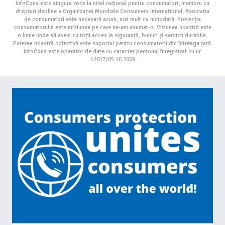
InfoCons este singura voce la nivel național pentru consumatori, membru cu
drepturi depline a Organizației Mondiale Consumers International. Asociația
de consumatori este necesară acum, mai mult ca niciodată. Protecția
consumatorului este misiunea pe care ne-am asumat-o. Viziunea noastră este
o lume unde să avem cu toții acces la siguranță, bunuri și servicii durabile.
Puterea noastră colectivă este suportul pentru consumatorii din întreaga țară.
InfoCons este operator de date cu caracter personal înregistrat cu nr.
12617/05.10.2009