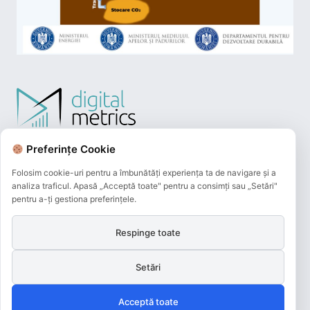
Preferințe Cookie
Folosim cookie-uri pentru a îmbunătăți experiența ta de navigare și a
analiza traficul. Apasă „Acceptă toate" pentru a consimți sau „Setări"
pentru a-ți gestiona preferințele.
Respinge toate
Plățile online efectuate pe acest site
sunt procesate de către Netopia Payments
Setări
și beneficiază de 3D-Secure.
Acceptă toate