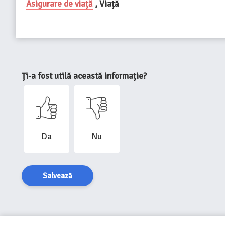
Asigurare de viață
, Viață
Ți-a fost utilă această informație?
Da
Nu
Salvează