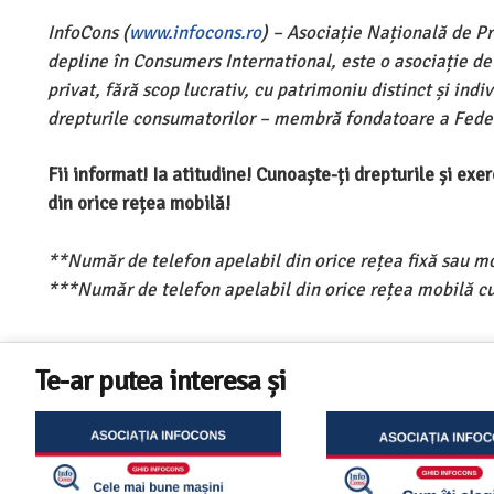
InfoCons (
www.infocons.ro
) – Asociație Națională de P
depline în Consumers International, este o asociație d
privat, fără scop lucrativ, cu patrimoniu distinct și ind
drepturile consumatorilor – membră fondatoare a Feder
Fii informat! Ia atitudine! Cunoaște-ți drepturile și ex
din orice rețea mobilă!
**Număr de telefon apelabil din orice rețea fixă sau m
***Număr de telefon apelabil din orice rețea mobilă cu
Te-ar putea interesa și