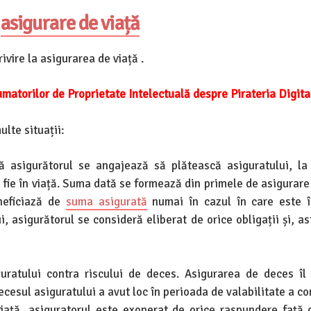
r
asigurare de viață
vire la asigurarea de viață .
matorilor de Proprietate Intelectuală despre Pirateria Digita
ulte situații:
că asigurătorul se angajează să plătească asiguratului, la
ă fie în viață. Suma dată se formează din primele de asigurare
eneficiază de
suma asigurată
numai în cazul în care este î
i, asigurătorul se consideră eliberat de orice obligații și, a
uratului contra riscului de deces. Asigurarea de deces îl
ecesul asiguratului a avut loc în perioada de valabilitate a co
viață, asiguratorul este exonerat de orice raspundere față 