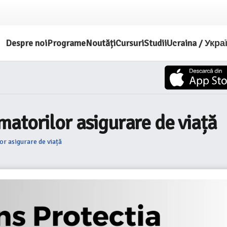
Despre noi
Programe
Noutăți
Cursuri
Studii
Ucraina / Укра
atorilor asigurare de viață
r asigurare de viață