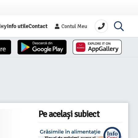
їну
Info utile
Contact
Contul Meu
Pe același subiect