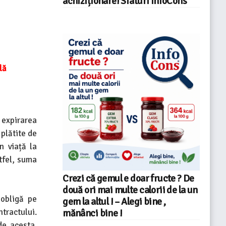
achiziționare! Sfaturi InfoCons
lă
 expirarea
 plătite de
n viață la
stfel, suma
Crezi că gemul e doar fructe ? De
două ori mai multe calorii de la un
 obligă pe
gem la altul ! – Alegi bine ,
ntractului.
mănânci bine !
de acesta.