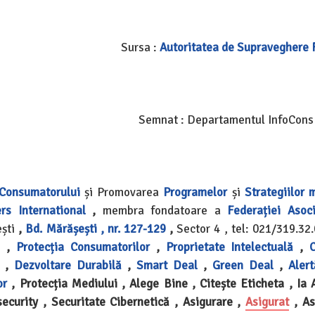
Sursa :
Autoritatea de Supraveghere 
Semnat : Departamentul InfoCons
 Consumatorului
și Promovarea
Programelor
și
Strategiilor
rs International
,
membra fondatoare a
Federației Asoci
ești
,
Bd. Mărășești , nr. 127-129
,
Sector 4 , tel: 021/319.32.
,
Protecția Consumatorilor
,
Proprietate Intelectuală
,
,
Dezvoltare Durabilă
,
Smart Deal
,
Green Deal
,
Alert
or
, Protecția Mediului , Alege Bine , Citește Eticheta , Ia A
security , Securitate Cibernetică , Asigurare ,
Asigurat
, As