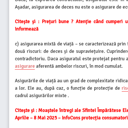
Așadar, asigurarea de deces nu este o asigurare de ec
Citește și :
Prețuri bune ? Atenție când cumperi un
informează
c) asigurarea mixtă de viață – se caracterizează prin 
două riscuri: de deces și de supraviețuire. Cuprinder
contradictoriu. Daca asiguratul este protejat pentru a
asigurare
aferentă ambelor riscuri, în mod cumulat.
Asigurările de viață au un grad de complexitate ridicat,
a lor. Ele au, după caz, o funcție de protecție de
ris
cadrul asigurărilor mixte .
Citește și :
Moaștele întregi ale Sfintei Împărătese El
Aprilie – 8 Mai 2025 – InfoCons protecția consumatori