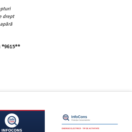
pturi
e drept
 apără
au *9615**