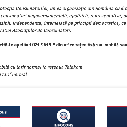
rotecția Consumatorilor, unica organizație din România cu dre
e consumatori neguvernamentală, apolitică, reprezentativă, d
ivizibil, independentă, întemeiată pe principii democratice, ce
ației Asociațiilor de Consumatori.
ercită-le apelând 021 9615!* din orice rețea fixă sau mobilă s
obilă cu tarif normal în rețeaua Telekom
 tarif normal