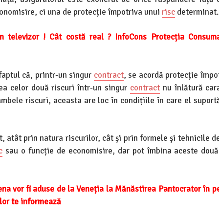
onomisire, ci una de protecție împotriva unui
risc
determinat.
 televizor ! Cât costă real ? InfoCons Protecția Consuma
faptul că, printr-un singur
contract
, se acordă protecție împo
ea celor două riscuri într-un singur
contract
nu înlătură cara
mbele riscuri, aceasta are loc în condițiile în care el supor
 atât prin natura riscurilor, cât și prin formele și tehnicile d
c
sau o funcție de economisire, dar pot îmbina aceste două 
ena vor fi aduse de la Veneția la Mănăstirea Pantocrator în p
lor te informează