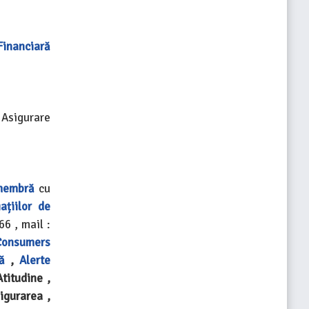
Financiară
 Asigurare
membră
cu
ațiilor de
66 , mail :
Consumers
ă
,
Alerte
titudine ,
igurarea ,