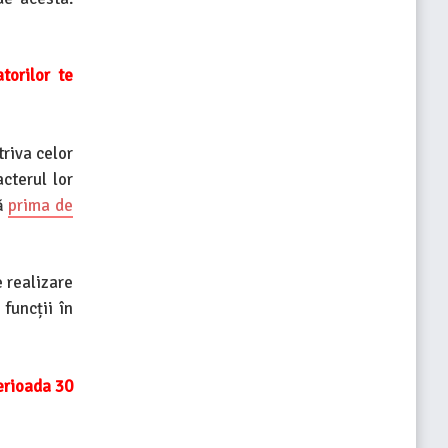
torilor te
triva celor
cterul lor
tă
prima de
e realizare
funcții în
erioada 30