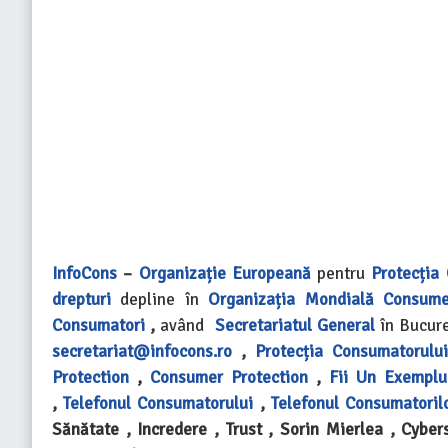
InfoCons
–
Organizație Europeană
pentru
Protecția
drepturi
depline în
Organizația Mondială
Consume
Consumatori
,
având
Secretariatul General
în Bucur
secretariat@infocons.ro
,
Protecția Consumatorului
Protection
,
Consumer Protection
,
Fii Un Exemplu
,
Telefonul Consumatorului
,
Telefonul Consumatoril
Sănătate , Incredere , Trust , Sorin Mierlea , Cyber