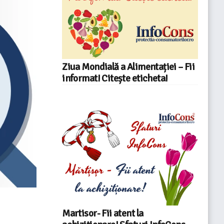
Ziua Mondială a Alimentației – Fii
informat! Citește eticheta!
Martisor- Fii atent la