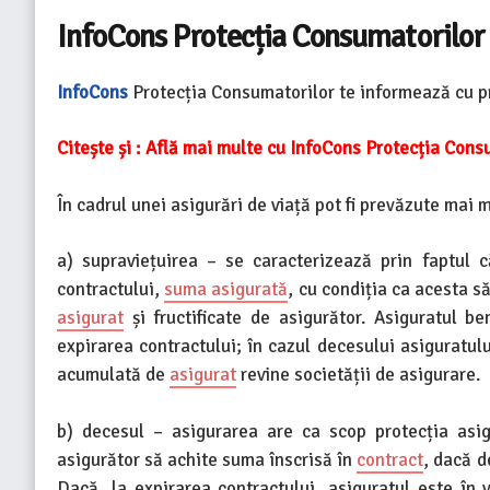
InfoCons Protecția Consumatorilo
InfoCons
Protecția Consumatorilor te informează cu pri
Citește și :
Află mai multe cu InfoCons Protecția Consu
În cadrul unei asigurări de viață pot fi prevăzute mai m
a) supraviețuirea – se caracterizează prin faptul 
contractului,
suma asigurată
, cu condiția ca acesta s
asigurat
și fructificate de asigurător. Asiguratul b
expirarea contractului; în cazul decesului asiguratulu
acumulată de
asigurat
revine societății de asigurare.
b) decesul – asigurarea are ca scop protecția asig
asigurător să achite suma înscrisă în
contract
, dacă d
Dacă, la expirarea contractului, asiguratul este în 