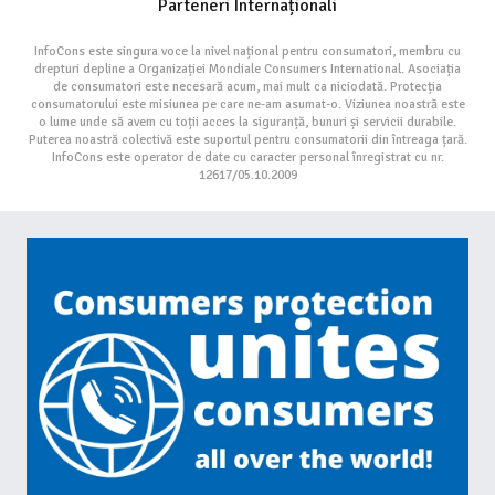
Parteneri Internaționali
InfoCons este singura voce la nivel național pentru consumatori, membru cu
drepturi depline a Organizației Mondiale Consumers International. Asociația
de consumatori este necesară acum, mai mult ca niciodată. Protecția
consumatorului este misiunea pe care ne-am asumat-o. Viziunea noastră este
o lume unde să avem cu toții acces la siguranță, bunuri și servicii durabile.
Puterea noastră colectivă este suportul pentru consumatorii din întreaga țară.
InfoCons este operator de date cu caracter personal înregistrat cu nr.
12617/05.10.2009