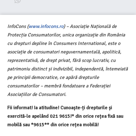
InfoCons (
www.infocons.ro
) – Asociație Națională de
Protecția Consumatorilor, unica organizație din România
cu drepturi depline în Consumers International, este o
asociație de consumatori neguvernamentală, apolitică,
reprezentativă, de drept privat, fără scop lucrativ, cu
patrimoniu distinct și indivizibil, independentă, întemeiată
pe principii democratice, ce apără drepturile
consumatorilor – membră fondatoare a Federației
Asociațiilor de Consumatori.
Fii informat! Ia atitudine! Cunoaște-ți drepturile și
exercită-le apelând 021 9615!* din orice rețea fixă sau
mobilă sau *9615** din orice rețea mobilă!