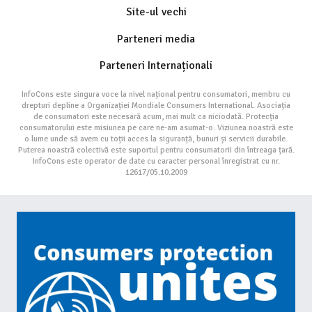
Site-ul vechi
Parteneri media
Parteneri Internaționali
InfoCons este singura voce la nivel național pentru consumatori, membru cu
drepturi depline a Organizației Mondiale Consumers International. Asociația
de consumatori este necesară acum, mai mult ca niciodată. Protecția
consumatorului este misiunea pe care ne-am asumat-o. Viziunea noastră este
o lume unde să avem cu toții acces la siguranță, bunuri și servicii durabile.
Puterea noastră colectivă este suportul pentru consumatorii din întreaga țară.
InfoCons este operator de date cu caracter personal înregistrat cu nr.
12617/05.10.2009