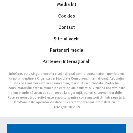
Media kit
Cookies
Contact
Site-ul vechi
Parteneri media
Parteneri Internaționali
InfoCons este singura voce la nivel național pentru consumatori, membru cu
drepturi depline a Organizației Mondiale Consumers International. Asociația
de consumatori este necesară acum, mai mult ca niciodată. Protecția
consumatorului este misiunea pe care ne-am asumat-o. Viziunea noastră este
o lume unde să avem cu toții acces la siguranță, bunuri și servicii durabile.
Puterea noastră colectivă este suportul pentru consumatorii din întreaga țară.
InfoCons este operator de date cu caracter personal înregistrat cu nr.
12617/05.10.2009