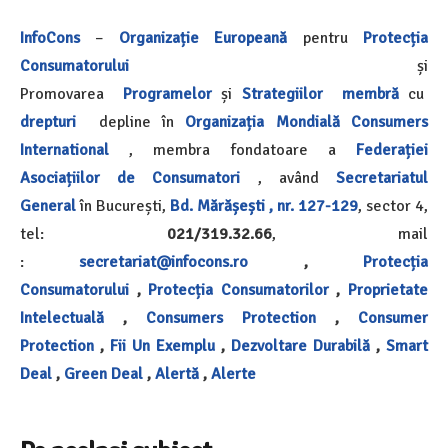
InfoCons
–
Organizație Europeană
pentru
Protecția
Consumatorului
și
Promovarea
Programelor
și
Strategiilor
membră
cu
drepturi
depline în
Organizația Mondială
Consumers
International
, membra fondatoare a
Federației
Asociațiilor de Consumatori
, având
Secretariatul
General
în București,
Bd. Mărășești , nr. 127-129
, sector 4,
tel:
021/319.32.66
, mail
:
secretariat@infocons.ro
,
Protecția
Consumatorului
,
Protecția Consumatorilor
,
Proprietate
Intelectuală
,
Consumers Protection
,
Consumer
Protection
,
Fii Un Exemplu
,
Dezvoltare Durabilă
,
Smart
Deal
,
Green Deal
,
Alertă
,
Alerte