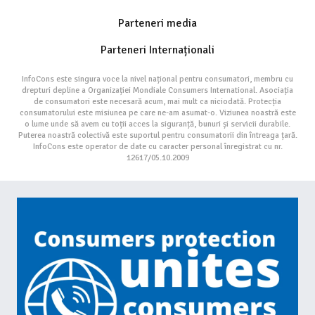
Parteneri media
Parteneri Internaționali
InfoCons este singura voce la nivel național pentru consumatori, membru cu
drepturi depline a Organizației Mondiale Consumers International. Asociația
de consumatori este necesară acum, mai mult ca niciodată. Protecția
consumatorului este misiunea pe care ne-am asumat-o. Viziunea noastră este
o lume unde să avem cu toții acces la siguranță, bunuri și servicii durabile.
Puterea noastră colectivă este suportul pentru consumatorii din întreaga țară.
InfoCons este operator de date cu caracter personal înregistrat cu nr.
12617/05.10.2009