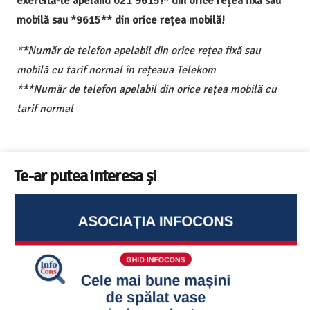
exercită-le apelând 021 9615!* din orice rețea fixă sau
mobilă sau *9615** din orice rețea mobilă!
**Număr de telefon apelabil din orice rețea fixă sau
mobilă cu tarif normal în rețeaua Telekom
***Număr de telefon apelabil din orice rețea mobilă cu
tarif normal
Te-ar putea interesa și