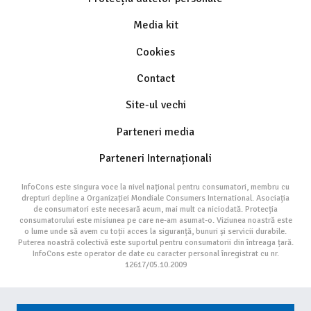
Media kit
Cookies
Contact
Site-ul vechi
Parteneri media
Parteneri Internaționali
InfoCons este singura voce la nivel național pentru consumatori, membru cu
drepturi depline a Organizației Mondiale Consumers International. Asociația
de consumatori este necesară acum, mai mult ca niciodată. Protecția
consumatorului este misiunea pe care ne-am asumat-o. Viziunea noastră este
o lume unde să avem cu toții acces la siguranță, bunuri și servicii durabile.
Puterea noastră colectivă este suportul pentru consumatorii din întreaga țară.
InfoCons este operator de date cu caracter personal înregistrat cu nr.
12617/05.10.2009