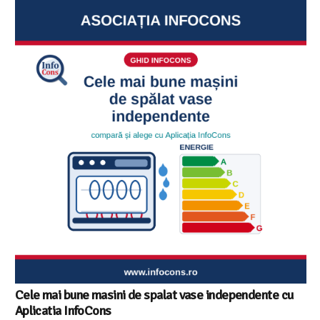
Ghid InfoCons – Cum sa alegi masina de spalat vase