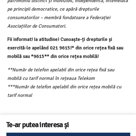
patrimoniu distinct și indivizibil, independentă, întemeiată
pe principii democratice, ce apără drepturile
consumatorilor – membră fondatoare a Federației
Asociațiilor de Consumatori.
Fii informat! Ia atitudine! Cunoaște-ți drepturile și
exercită-le apelând 021 9615!* din orice rețea fixă sau
mobilă sau *9615** din orice rețea mobilă!
**Număr de telefon apelabil din orice rețea fixă sau
mobilă cu tarif normal în rețeaua Telekom
***Număr de telefon apelabil din orice rețea mobilă cu
tarif normal
Te-ar putea interesa și