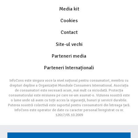
Media kit
Cookies
Contact
Site-ul vechi
Parteneri media
Parteneri Internaționali
InfoCons este singura voce la nivel național pentru consumatori, membru cu
drepturi depline a Organizației Mondiale Consumers International. Asociația
de consumatori este necesară acum, mai mult ca niciodată. Protecția
consumatorului este misiunea pe care ne-am asumat-o. Viziunea noastră este
o lume unde să avem cu toții acces la siguranță, bunuri și servicii durabile.
Puterea noastră colectivă este suportul pentru consumatorii din întreaga țară.
InfoCons este operator de date cu caracter personal înregistrat cu nr.
12617/05.10.2009