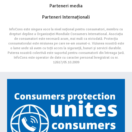
Parteneri media
Parteneri Internaționali
InfoCons este singura voce la nivel național pentru consumatori, membru cu
drepturi depline a Organizației Mondiale Consumers International. Asociația
de consumatori este necesară acum, mai mult ca niciodată. Protecția
consumatorului este misiunea pe care ne-am asumat-o. Viziunea noastră este
o lume unde să avem cu toții acces la siguranță, bunuri și servicii durabile.
Puterea noastră colectivă este suportul pentru consumatorii din întreaga țară.
InfoCons este operator de date cu caracter personal înregistrat cu nr.
12617/05.10.2009