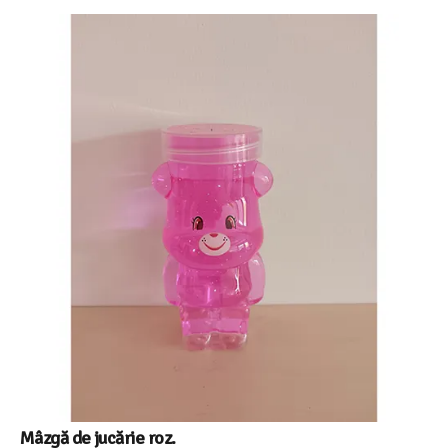
Mâzgă de jucărie roz.