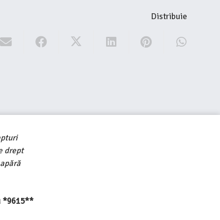
Distribuie
pturi
e drept
 apără
au *9615**