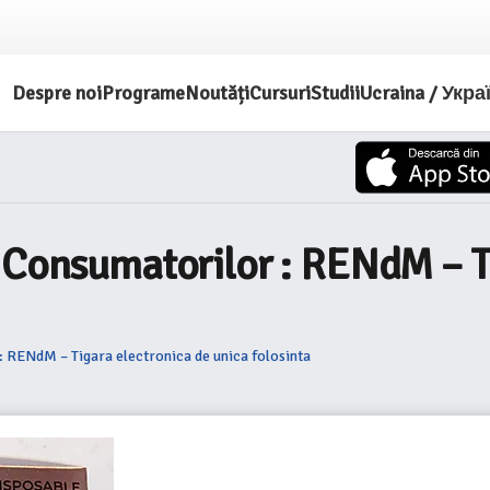
Despre noi
Programe
Noutăți
Cursuri
Studii
Ucraina / Укра
 Consumatorilor : RENdM – Ti
: RENdM – Tigara electronica de unica folosinta