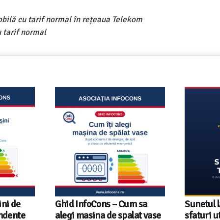
obilă cu tarif normal în rețeaua Telekom
 tarif normal
ni de
Ghid InfoCons – Cum sa
Sunetul l
endente
alegi masina de spalat vase
sfaturi u