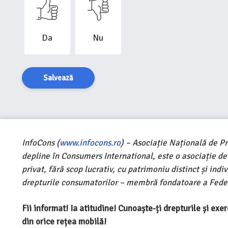
Da
Nu
Salvează
InfoCons (
www.infocons.ro
) – Asociație Națională de P
depline în Consumers International, este o asociație d
privat, fără scop lucrativ, cu patrimoniu distinct și ind
drepturile consumatorilor – membră fondatoare a Feder
Fii informat! Ia atitudine! Cunoaște-ți drepturile și ex
din orice rețea mobilă!