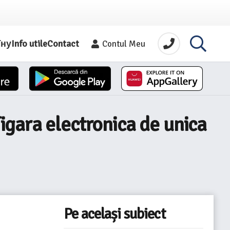
їну
Info utile
Contact
Contul Meu
gara electronica de unica
Pe același subiect