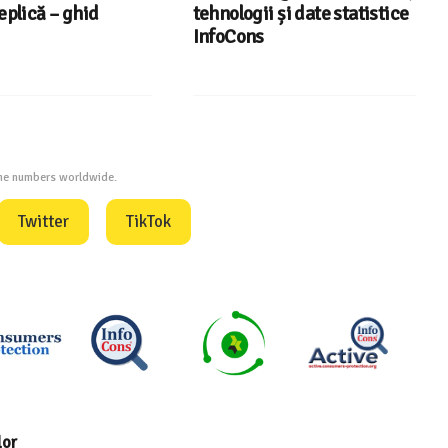
eplică – ghid
tehnologii și date statistice
InfoCons
one numbers worldwide.
Twitter
TikTok
lor