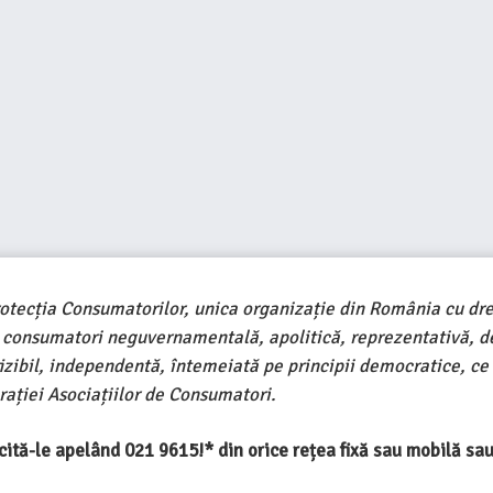
rotecția Consumatorilor, unica organizație din România cu dre
e consumatori neguvernamentală, apolitică, reprezentativă, d
ivizibil, independentă, întemeiată pe principii democratice, ce
ației Asociațiilor de Consumatori.
ercită-le apelând 021 9615!* din orice rețea fixă sau mobilă s