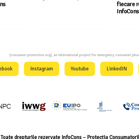
ons
fiecare r
InfoCons
ion
(consumer-protection.org), an international project for emergency consumer ph
ebook
Instagram
Youtube
LinkedIN
Toate drepturile rezervate InfoCons – Protecția Consumatori