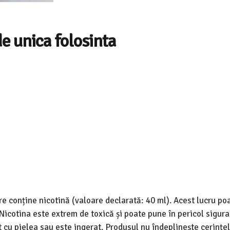
e unica folosinta
re conține nicotină (valoare declarată: 40 ml). Acest lucru po
Nicotina este extrem de toxică și poate pune în pericol sigur
ct cu pielea sau este ingerat. Produsul nu îndeplinește cerințe