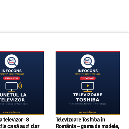
a televizor- 8
Televizoare Toshiba în
tile ca să auzi clar
România – gama de modele,