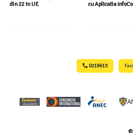
din 22 in UE
cu Aplicatia InfoC
Consumers Protect
0219615
Fac
© 