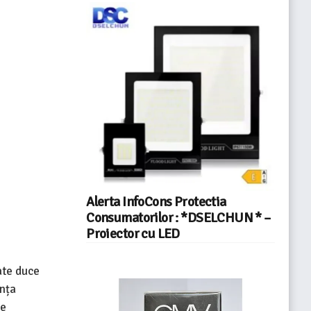
Alerta InfoCons Protectia
Consumatorilor : *DSELCHUN * –
Proiector cu LED
ate duce
anța
le