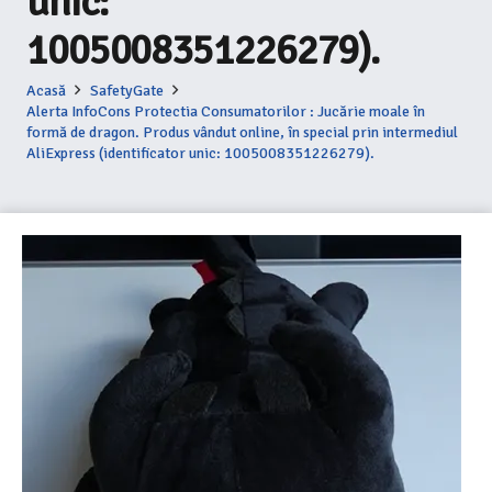
unic:
1005008351226279).
Acasă
SafetyGate
Alerta InfoCons Protectia Consumatorilor : Jucărie moale în
formă de dragon. Produs vândut online, în special prin intermediul
AliExpress (identificator unic: 1005008351226279).