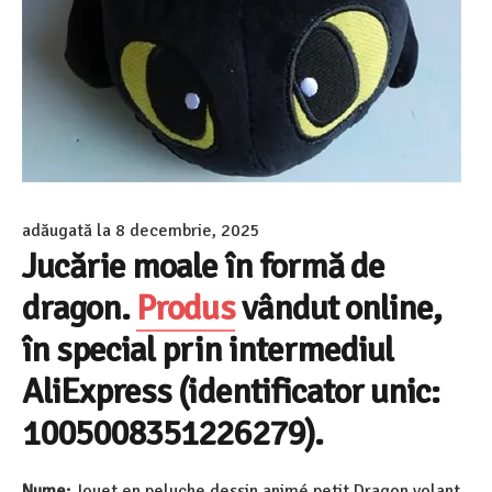
adăugată la
8 decembrie, 2025
Jucărie moale în formă de
dragon.
Produs
vândut online,
în special prin intermediul
AliExpress (identificator unic:
1005008351226279).
Nume:
Jouet en peluche dessin animé petit Dragon volant