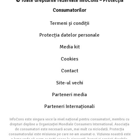
© Toate drepturile rezervate InfoCons – Protecția
Consumatorilor
Termeni și condiții
Protecția datelor personale
Media kit
Cookies
Contact
Site-ul vechi
Parteneri media
Parteneri Internaționali
InfoCons este singura voce la nivel național pentru consumatori, membru cu
drepturi depline a Organizației Mondiale Consumers International. Asociația
de consumatori este necesară acum, mai mult ca niciodată. Protecția
consumatorului este misiunea pe care ne-am asumat-o. Viziunea noastră este