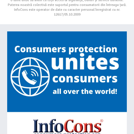
o lume unde să avem cu toții acces la siguranță, bunuri și servicii durabile.
Puterea noastră colectivă este suportul pentru consumatorii din întreaga țară.
InfoCons este operator de date cu caracter personal înregistrat cu nr.
12617/05.10.2009