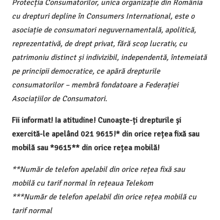
Protecția Consumatorilor, unica organizație din România
cu drepturi depline în Consumers International, este o
asociație de consumatori neguvernamentală, apolitică,
reprezentativă, de drept privat, fără scop lucrativ, cu
patrimoniu distinct și indivizibil, independentă, întemeiată
pe principii democratice, ce apără drepturile
consumatorilor – membră fondatoare a Federației
Asociațiilor de Consumatori.
Fii informat! Ia atitudine! Cunoaște-ți drepturile și
exercită-le apelând 021 9615!* din orice rețea fixă sau
mobilă sau *9615** din orice rețea mobilă!
**Număr de telefon apelabil din orice rețea fixă sau
mobilă cu tarif normal în rețeaua Telekom
***Număr de telefon apelabil din orice rețea mobilă cu
tarif normal