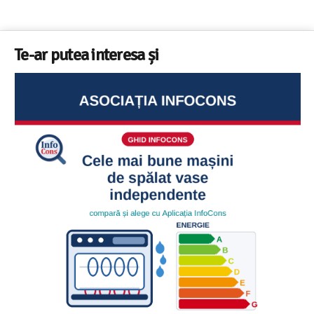
Te-ar putea interesa și
Ghid InfoCons – Cum sa alegi masina de spalat vase