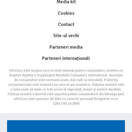
Media kit
Cookies
Contact
Site-ul vechi
Parteneri media
Parteneri Internaționali
InfoCons este singura voce la nivel național pentru consumatori, membru cu
drepturi depline a Organizației Mondiale Consumers International. Asociația
de consumatori este necesară acum, mai mult ca niciodată. Protecția
consumatorului este misiunea pe care ne-am asumat-o. Viziunea noastră este
o lume unde să avem cu toții acces la siguranță, bunuri și servicii durabile.
Puterea noastră colectivă este suportul pentru consumatorii din întreaga țară.
InfoCons este operator de date cu caracter personal înregistrat cu nr.
12617/05.10.2009