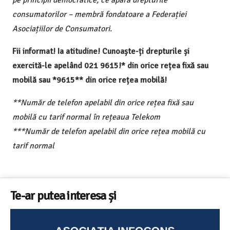
pe principii democratice, ce apără drepturile
consumatorilor – membră fondatoare a Federației
Asociațiilor de Consumatori.
Fii informat! Ia atitudine! Cunoaște-ți drepturile și
exercită-le apelând 021 9615!* din orice rețea fixă sau
mobilă sau *9615** din orice rețea mobilă!
**Număr de telefon apelabil din orice rețea fixă sau
mobilă cu tarif normal în rețeaua Telekom
***Număr de telefon apelabil din orice rețea mobilă cu
tarif normal
Te-ar putea interesa și