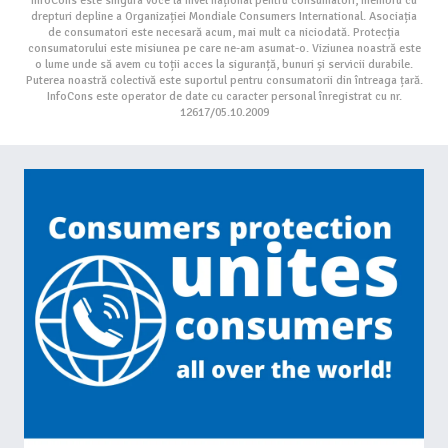
InfoCons este singura voce la nivel național pentru consumatori, membru cu
drepturi depline a Organizației Mondiale Consumers International. Asociația
de consumatori este necesară acum, mai mult ca niciodată. Protecția
consumatorului este misiunea pe care ne-am asumat-o. Viziunea noastră este
o lume unde să avem cu toții acces la siguranță, bunuri și servicii durabile.
Puterea noastră colectivă este suportul pentru consumatorii din întreaga țară.
InfoCons este operator de date cu caracter personal înregistrat cu nr.
12617/05.10.2009