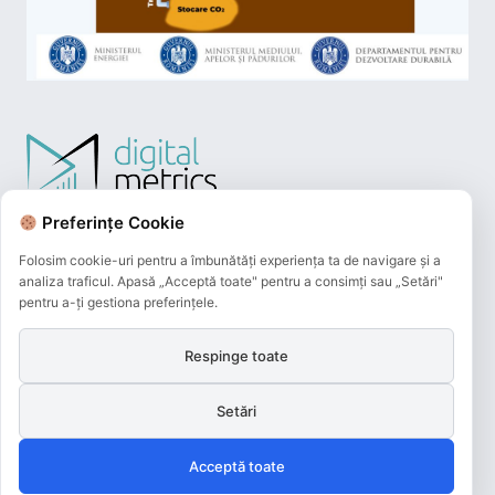
Preferințe Cookie
Folosim cookie-uri pentru a îmbunătăți experiența ta de navigare și a
analiza traficul. Apasă „Acceptă toate" pentru a consimți sau „Setări"
pentru a-ți gestiona preferințele.
Respinge toate
Plățile online efectuate pe acest site
sunt procesate de către Netopia Payments
Setări
și beneficiază de 3D-Secure.
Acceptă toate