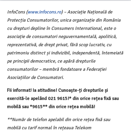
InfoCons (
www.infocons.ro
) – Asociație Națională de
Protecția Consumatorilor, unica organizație din România
cu drepturi depline în Consumers International, este o
asociație de consumatori neguvernamentală, apolitică,
reprezentativă, de drept privat, fără scop lucrativ, cu
patrimoniu distinct și indivizibil, independentă, întemeiată
pe principii democratice, ce apără drepturile
consumatorilor – membră fondatoare a Federației
Asociațiilor de Consumatori.
Fii informat! Ia atitudine! Cunoaște-ți drepturile și
exercită-le apelând 021 9615!* din orice rețea fixă sau
mobilă sau *9615** din orice rețea mobilă!
**Număr de telefon apelabil din orice rețea fixă sau
mobilă cu tarif normal în rețeaua Telekom