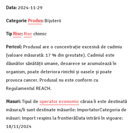
Data:
2024-11-29
Categorie
Produs
:
Bijuterii
Tip
Risc
:
Risc
chimic
Pericol:
Produsul are o concentrație excesivă de cadmiu
(valoare măsurată: 17 % din greutate). Cadmiul este
dăunător sănătății umane, deoarece se acumulează în
organism, poate deteriora rinichii și oasele și poate
provoca cancer. Produsul nu este conform cu
Regulamentul REACH.
Masuri:
Tipul de
operator economic
căruia îi este destinată
măsura/îi sunt destinate măsurile: ImportatorCategoria de
măsuri: Import respins la frontierăData intrării în vigoare:
18/11/2024