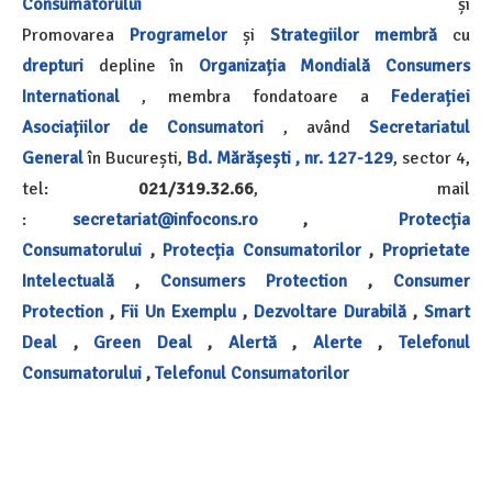
Consumatorului
și
Promovarea
Programelor
și
Strategiilor
membră
cu
drepturi
depline în
Organizația Mondială
Consumers
International
, membra fondatoare a
Federației
Asociațiilor de Consumatori
, având
Secretariatul
General
în București,
Bd. Mărășești , nr. 127-129
,
sector 4,
tel:
021/319.32.66
, mail
:
secretariat@infocons.ro
,
Protecția
Consumatorului
,
Protecția Consumatorilor
,
Proprietate
Intelectuală
,
Consumers Protection
,
Consumer
Protection
,
Fii Un Exemplu
,
Dezvoltare Durabilă
,
Smart
Deal
,
Green Deal
,
Alertă
,
Alerte
,
Telefonul
Consumatorului
,
Telefonul Consumatorilor