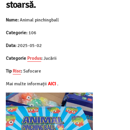
stoarsă.
Nume:
Animal pinchingball
Categorie:
106
Data:
2025-05-02
Categorie
Produs
:
Jucării
Tip
Risc
:
Sufocare
Mai multe informații
AICI
.