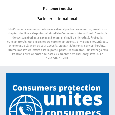
Parteneri media
Parteneri Internaționali
InfoCons este singura voce la nivel național pentru consumatori, membru cu
drepturi depline a Organizației Mondiale Consumers International. Asociația
de consumatori este necesară acum, mai mult ca niciodată. Protecția
consumatorului este misiunea pe care ne-am asumat-o. Viziunea noastră este
o lume unde să avem cu toții acces la siguranță, bunuri și servicii durabile.
Puterea noastră colectivă este suportul pentru consumatorii din întreaga țară.
InfoCons este operator de date cu caracter personal înregistrat cu nr.
12617/05.10.2009