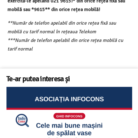
exercită-le apelând 021 9615!* din orice rețea fixă sau
mobilă sau *9615** din orice rețea mobilă!
**Număr de telefon apelabil din orice rețea fixă sau
mobilă cu tarif normal în rețeaua Telekom
***Număr de telefon apelabil din orice rețea mobilă cu
tarif normal
Te-ar putea interesa și
Ghid InfoCons – Cum sa alegi masina de spalat vase