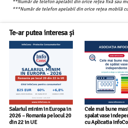
**Număr de telefon apelabil din orice rețea fixă sau m
***Număr de telefon apelabil din orice rețea mobilă cu
Te-ar putea interesa și
Salariul minim in Europa in
Cele mai bune masi
2026 – Romania pe locul 20
spalat vase indep
din 22 in UE
cu Aplicatia InfoC