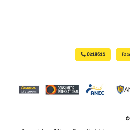
Consumers Protect
0219615
Fac
© 