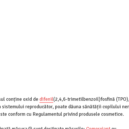
sul conține oxid de
difenil
(2,4,6-trimetilbenzoil)fosfină (TPO)
 sistemului reproducător, poate dăuna sănătății copilului nen
 este conform cu Regulamentul privind produsele cosmetice.
tinată măsura/îi sunt destinate măsurile:
Comerciant
cu