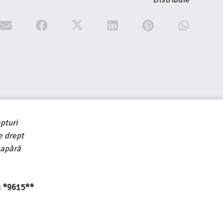
pturi
e drept
 apără
au *9615**