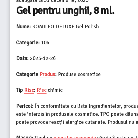
adăugată la
31 decembrie, 2025
Gel pentru unghii, 8 ml.
Nume:
KOMILFO DELUXE Gel Polish
Categorie:
106
Data:
2025-12-26
Categorie
Produs
:
Produse cosmetice
Tip
Risc
:
Risc
chimic
Pericol:
În conformitate cu lista ingredientelor, produ
este interzis în produsele cosmetice. TPO poate dăuna
poate provoca reacții alergice cutanate. Produsul nu
Masuri:
Tipul de
operator economic
căruia îi este des