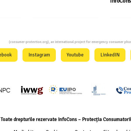
InfoCons
ion
(consumer-protection.org), an international project for emergency consumer ph
ebook
Instagram
Youtube
LinkedIN
Toate drepturile rezervate InfoCons – Protecția Consumatori