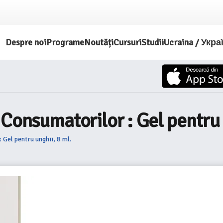
Despre noi
Programe
Noutăți
Cursuri
Studii
Ucraina / Укра
 Consumatorilor : Gel pentru 
Gel pentru unghii, 8 ml.