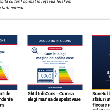
obilă cu tarif normal în rețeaua Telekom
 tarif normal
ni de
Ghid InfoCons – Cum sa
Sunetul l
endente
alegi masina de spalat vase
sfaturi u
ons
fiecare r