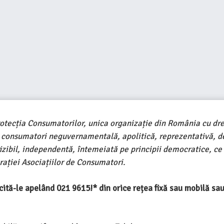
rotecția Consumatorilor, unica organizație din România cu dre
e consumatori neguvernamentală, apolitică, reprezentativă, d
ivizibil, independentă, întemeiată pe principii democratice, ce
ației Asociațiilor de Consumatori.
ercită-le apelând 021 9615!* din orice rețea fixă sau mobilă s