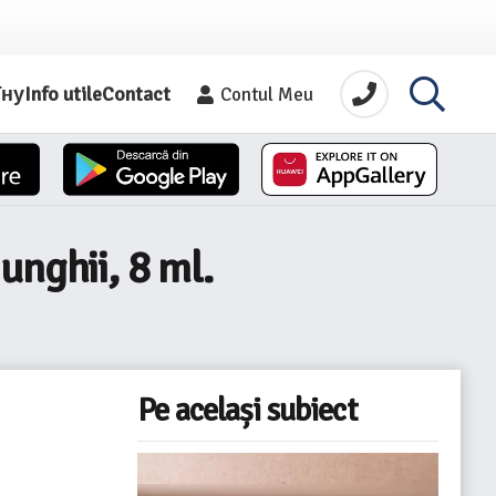
їну
Info utile
Contact
Contul Meu
unghii, 8 ml.
Pe același subiect