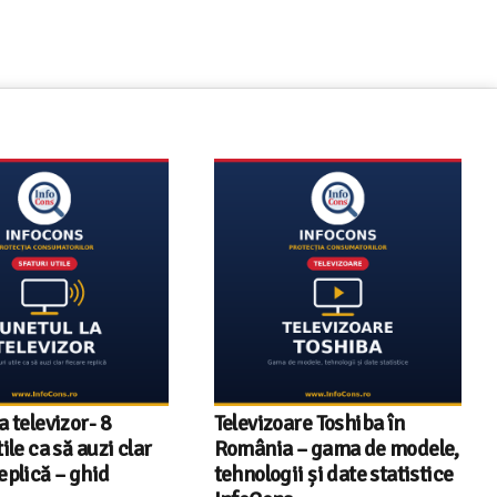
a televizor- 8
Televizoare Toshiba în
tile ca să auzi clar
România – gama de modele,
eplică – ghid
tehnologii și date statistice