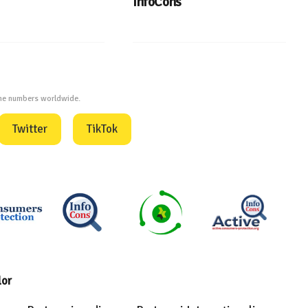
InfoCons
one numbers worldwide.
Twitter
TikTok
lor