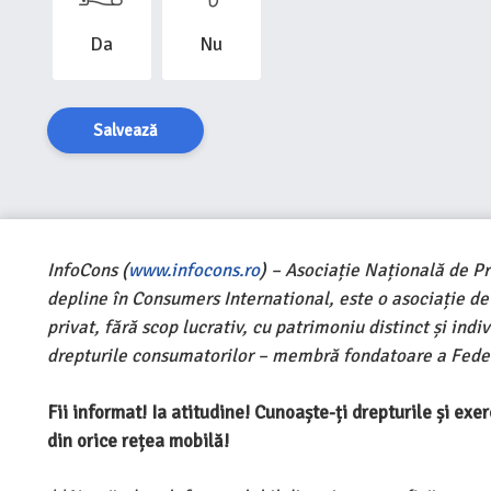
Da
Nu
Salvează
InfoCons (
www.infocons.ro
) – Asociație Națională de P
depline în Consumers International, este o asociație d
privat, fără scop lucrativ, cu patrimoniu distinct și ind
drepturile consumatorilor – membră fondatoare a Feder
Fii informat! Ia atitudine! Cunoaște-ți drepturile și ex
din orice rețea mobilă!