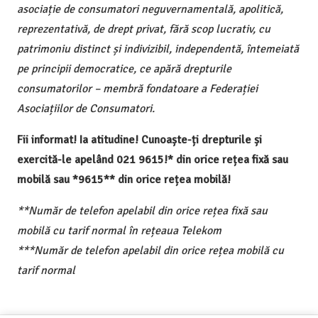
asociație de consumatori neguvernamentală, apolitică,
reprezentativă, de drept privat, fără scop lucrativ, cu
patrimoniu distinct și indivizibil, independentă, întemeiată
pe principii democratice, ce apără drepturile
consumatorilor – membră fondatoare a Federației
Asociațiilor de Consumatori.
Fii informat! Ia atitudine! Cunoaște-ți drepturile și
exercită-le apelând 021 9615!* din orice rețea fixă sau
mobilă sau *9615** din orice rețea mobilă!
**Număr de telefon apelabil din orice rețea fixă sau
mobilă cu tarif normal în rețeaua Telekom
***Număr de telefon apelabil din orice rețea mobilă cu
tarif normal