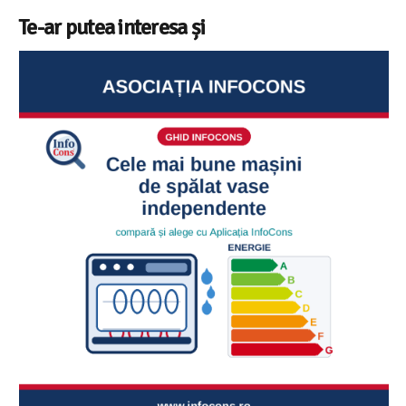
Te-ar putea interesa și
Ghid InfoCons – Cum sa alegi masina de spalat vase