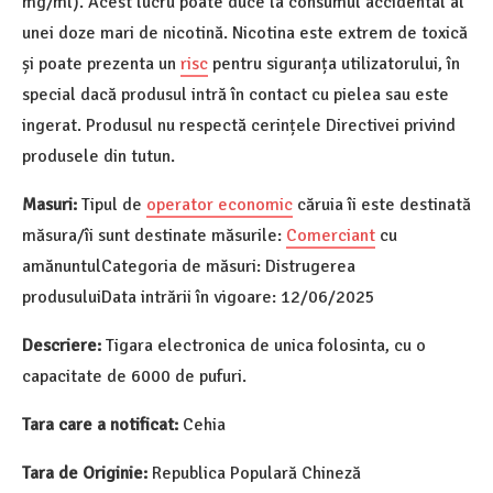
mg/ml). Acest lucru poate duce la consumul accidental al
unei doze mari de nicotină. Nicotina este extrem de toxică
și poate prezenta un
risc
pentru siguranța utilizatorului, în
special dacă produsul intră în contact cu pielea sau este
ingerat. Produsul nu respectă cerințele Directivei privind
produsele din tutun.
Masuri:
Tipul de
operator economic
căruia îi este destinată
măsura/îi sunt destinate măsurile:
Comerciant
cu
amănuntulCategoria de măsuri: Distrugerea
produsuluiData intrării în vigoare: 12/06/2025
Descriere:
Tigara electronica de unica folosinta, cu o
capacitate de 6000 de pufuri.
Tara care a notificat:
Cehia
Tara de Originie:
Republica Populară Chineză