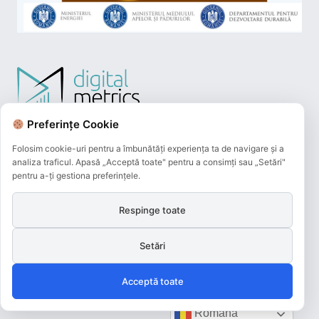
Preferințe Cookie
Folosim cookie-uri pentru a îmbunătăți experiența ta de navigare și a
analiza traficul. Apasă „Acceptă toate" pentru a consimți sau „Setări"
pentru a-ți gestiona preferințele.
Respinge toate
Plățile online efectuate pe acest site
sunt procesate de către Netopia Payments
Setări
și beneficiază de 3D-Secure.
Acceptă toate
Română