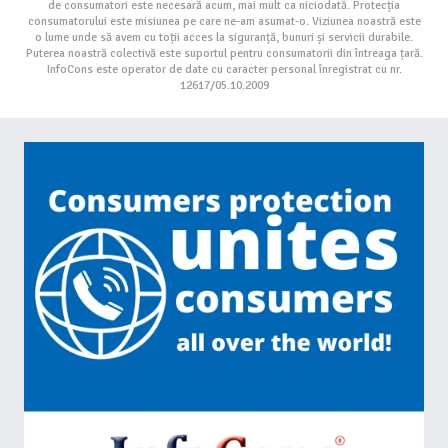
de consumatori este necesară acum, mai mult ca niciodată. Protecția
consumatorului este misiunea pe care ne-am asumat-o. Viziunea noastră este
o lume unde să avem cu toții acces la siguranță, bunuri și servicii durabile.
Puterea noastră colectivă este suportul pentru consumatorii din întreaga țară.
InfoCons este operator de date cu caracter personal înregistrat cu nr.
12617/05.10.2009