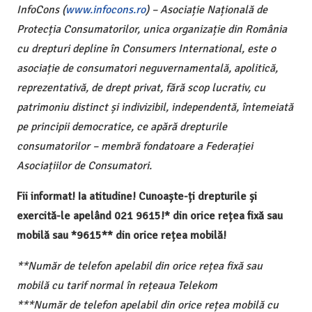
InfoCons (
www.infocons.ro
) – Asociație Națională de
Protecția Consumatorilor, unica organizație din România
cu drepturi depline în Consumers International, este o
asociație de consumatori neguvernamentală, apolitică,
reprezentativă, de drept privat, fără scop lucrativ, cu
patrimoniu distinct și indivizibil, independentă, întemeiată
pe principii democratice, ce apără drepturile
consumatorilor – membră fondatoare a Federației
Asociațiilor de Consumatori.
Fii informat! Ia atitudine! Cunoaște-ți drepturile și
exercită-le apelând 021 9615!* din orice rețea fixă sau
mobilă sau *9615** din orice rețea mobilă!
**Număr de telefon apelabil din orice rețea fixă sau
mobilă cu tarif normal în rețeaua Telekom
***Număr de telefon apelabil din orice rețea mobilă cu