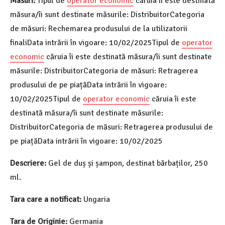
Masuri:
Tipul de
operator economic
căruia îi este destinată
măsura/îi sunt destinate măsurile: DistribuitorCategoria
de măsuri: Rechemarea produsului de la utilizatorii
finaliData intrării în vigoare: 10/02/2025Tipul de
operator
economic
căruia îi este destinată măsura/îi sunt destinate
măsurile: DistribuitorCategoria de măsuri: Retragerea
produsului de pe piațăData intrării în vigoare:
10/02/2025Tipul de
operator economic
căruia îi este
destinată măsura/îi sunt destinate măsurile:
DistribuitorCategoria de măsuri: Retragerea produsului de
pe piațăData intrării în vigoare: 10/02/2025
Descriere:
Gel de duș și șampon, destinat bărbaților, 250
ml.
Tara care a notificat:
Ungaria
Tara de Originie:
Germania