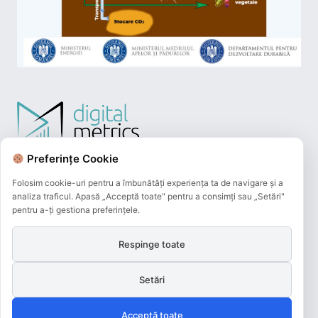
Preferințe Cookie
Folosim cookie-uri pentru a îmbunătăți experiența ta de navigare și a
analiza traficul. Apasă „Acceptă toate" pentru a consimți sau „Setări"
pentru a-ți gestiona preferințele.
Respinge toate
Plățile online efectuate pe acest site
sunt procesate de către Netopia Payments
Setări
și beneficiază de 3D-Secure.
Acceptă toate