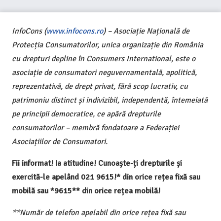
InfoCons (
www.infocons.ro
) – Asociație Națională de
Protecția Consumatorilor, unica organizație din România
cu drepturi depline în Consumers International, este o
asociație de consumatori neguvernamentală, apolitică,
reprezentativă, de drept privat, fără scop lucrativ, cu
patrimoniu distinct și indivizibil, independentă, întemeiată
pe principii democratice, ce apără drepturile
consumatorilor – membră fondatoare a Federației
Asociațiilor de Consumatori.
Fii informat! Ia atitudine! Cunoaște-ți drepturile și
exercită-le apelând 021 9615!* din orice rețea fixă sau
mobilă sau *9615** din orice rețea mobilă!
**Număr de telefon apelabil din orice rețea fixă sau