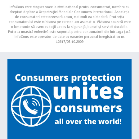
InfoCons este singura voce la nivel național pentru consumatori, membru cu
drepturi depline a Organizației Mondiale Consumers International. Asociația
de consumatori este necesară acum, mai mult ca niciodată. Protecția
consumatorului este misiunea pe care ne-am asumat-o. Viziunea noastră este
o lume unde să avem cu toții acces la siguranță, bunuri și servicii durabile.
Puterea noastră colectivă este suportul pentru consumatorii din întreaga țară.
InfoCons este operator de date cu caracter personal înregistrat cu nr.
12617/05.10.2009