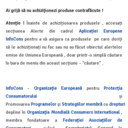
Ai grijă să nu achiziționezi produse contrafăcute !
Atenție !
Înainte de achiziționarea produsele , accesați
secțiunea Alerte din cadrul
Aplicației Europene
InfoCons
pentru a vă asigura ca produsele pe care doriți
să le achiziționați nu fac sau nu au făcut obiectul alertelor
emise de Uniunea Europeană , doar printr-o simplă căutare
în bara de meniu din aceast secțiune – “căutare” .
InfoCons
–
Organizație Europeană
pentru
Protecția
Consumatorului
și
Promovarea
Programelor
și
Strategiilor
membră
cu
drepturi
depline în
Organizația Mondială
Consumers International
,
membra fondatoare a
Federației Asociațiilor de