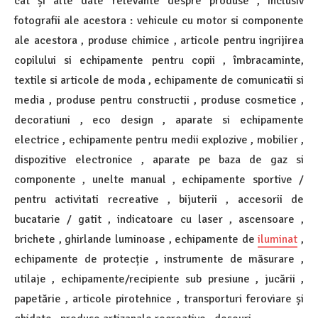
cât și alte date relevante despre produse , inclusiv
fotografii ale acestora : vehicule cu motor si componente
ale acestora , produse chimice , articole pentru ingrijirea
copilului si echipamente pentru copii , îmbracaminte,
textile si articole de moda , echipamente de comunicatii si
media , produse pentru constructii , produse cosmetice ,
decoratiuni , eco design , aparate si echipamente
electrice , echipamente pentru medii explozive , mobilier ,
dispozitive electronice , aparate pe baza de gaz si
componente , unelte manual , echipamente sportive /
pentru activitati recreative , bijuterii , accesorii de
bucatarie / gatit , indicatoare cu laser , ascensoare ,
brichete , ghirlande luminoase , echipamente de
iluminat
,
echipamente de protecție , instrumente de măsurare ,
utilaje , echipamente/recipiente sub presiune , jucării ,
papetărie , articole pirotehnice , transporturi feroviare și