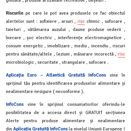
ghidate , produse artizanale recreative , deșeuri .
Riscurile
pe care le pot avea produsele ce fac obiectul
alertelor sunt : asfixiere , arsuri ,
risc
chimic , sufocare ,
taieturi , vătămarea auzului , daune produse vederii ,
înecare , șoc electric , interferențe electromagnetice ,
consum energetic , imobilizare , mediu , incendiu , riscuri
pentru sănătate/altele , leziuni , măsurare incorectă ,
risc
microbiologic , securitate , strangulare , sufocare .
Aplicația Euro – Atlantică Gratuită InfoCons
vine în
sprijinul tău pentru identificarea produselor alimentare și
nealimentare nesigure ( neconforme ).
InfoCons
vine în sprijinul consumatorilor oferindu-le
posibilitatea de a accesa direct și GRATUIT secțiunea
Alerte pentru produse alimentare și nealimentare
din
Aplicația Gratuită InfoCons
la nivelul Uniunii Europene !