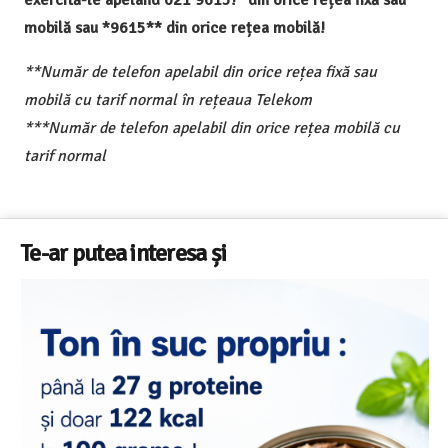
exercită-le apelând 021 9615!* din orice rețea fixă sau
mobilă sau *9615** din orice rețea mobilă!
**Număr de telefon apelabil din orice rețea fixă sau
mobilă cu tarif normal în rețeaua Telekom
***Număr de telefon apelabil din orice rețea mobilă cu
tarif normal
Te-ar putea interesa și