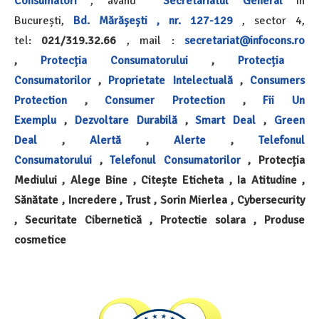
Consumatori
, având
Secretariatul General
în
București,
Bd. Mărășești , nr. 127-129
, sector 4,
tel:
021/319.32.66
, mail :
secretariat@infocons.ro
,
Protecția Consumatorului
,
Protecția
Consumatorilor
,
Proprietate Intelectuală
,
Consumers
Protection
,
Consumer Protection
,
Fii Un
Exemplu
,
Dezvoltare Durabilă
,
Smart Deal
,
Green
Deal
,
Alertă
,
Alerte
,
Telefonul
Consumatorului
,
Telefonul Consumatorilor
, Protecția
Mediului , Alege Bine , Citește Eticheta , Ia Atitudine ,
Sănătate , Incredere , Trust , Sorin Mierlea , Cybersecurity
, Securitate Cibernetică , Protectie solara , Produse
cosmetice