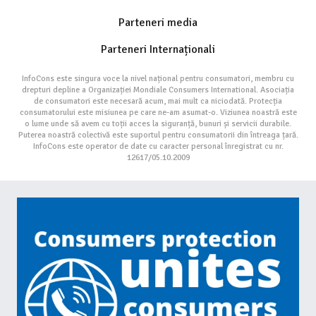
Parteneri media
Parteneri Internaționali
InfoCons este singura voce la nivel național pentru consumatori, membru cu
drepturi depline a Organizației Mondiale Consumers International. Asociația
de consumatori este necesară acum, mai mult ca niciodată. Protecția
consumatorului este misiunea pe care ne-am asumat-o. Viziunea noastră este
o lume unde să avem cu toții acces la siguranță, bunuri și servicii durabile.
Puterea noastră colectivă este suportul pentru consumatorii din întreaga țară.
InfoCons este operator de date cu caracter personal înregistrat cu nr.
12617/05.10.2009