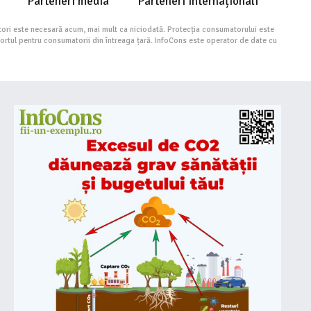
Parteneri media
Parteneri Internaționali
ori este necesară acum, mai mult ca niciodată. Protecția consumatorului este
portul pentru consumatorii din întreaga țară. InfoCons este operator de date cu