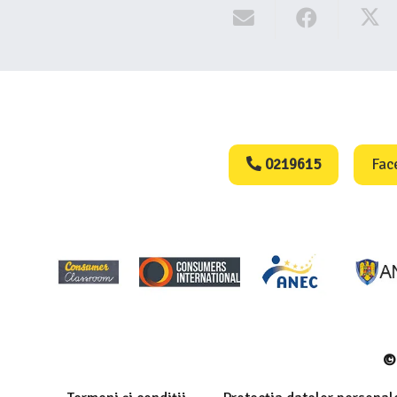
Consumers Protect
0219615
Fac
© 