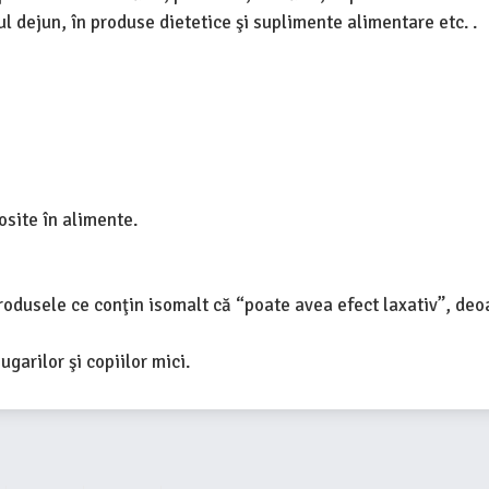
ul dejun, în produse dietetice şi suplimente alimentare etc. .
osite în alimente.
produsele ce conţin isomalt că “poate avea efect laxativ”, de
garilor şi copiilor mici.