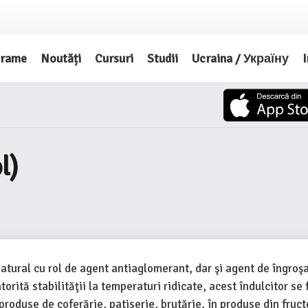
grame
Noutăți
Cursuri
Studii
Ucraina / Україну
I
l)
natural cu rol de agent antiaglomerant, dar şi agent de îngroş
atorită stabilităţii la temperaturi ridicate, acest îndulcitor s
 produse de coferărie, patiserie, brutărie, în produse din fru