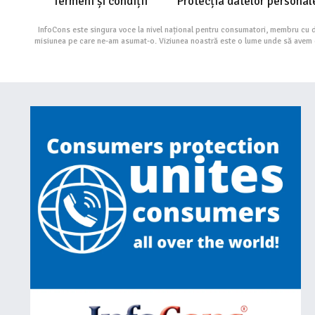
Termeni și condiții
Protecția datelor personal
InfoCons este singura voce la nivel național pentru consumatori, membru cu 
misiunea pe care ne-am asumat-o. Viziunea noastră este o lume unde să avem cu 