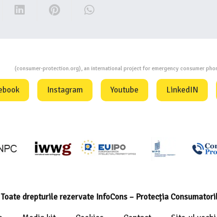
ion
(consumer-protection.org), an international project for emergency consumer ph
ebook
Instagram
Youtube
LinkedIN
Toate drepturile rezervate InfoCons – Protecția Consumatori