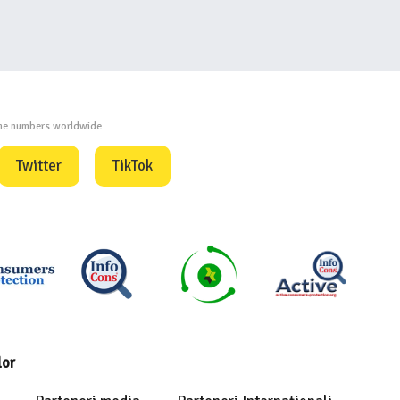
one numbers worldwide.
Twitter
TikTok
lor