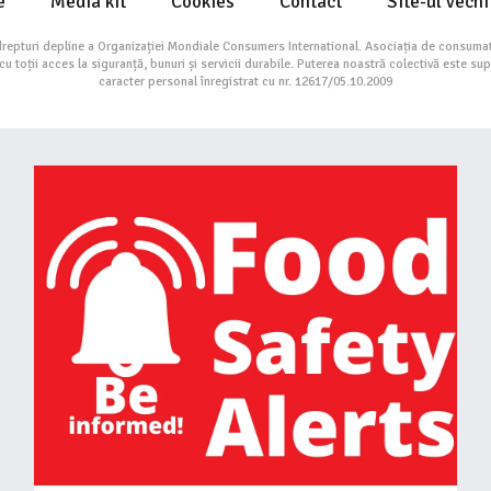
e
Media kit
Cookies
Contact
Site-ul vechi
drepturi depline a Organizației Mondiale Consumers International. Asociația de consumat
toții acces la siguranță, bunuri și servicii durabile. Puterea noastră colectivă este su
caracter personal înregistrat cu nr. 12617/05.10.2009