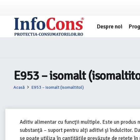
Despre noi
Pro
E953 – isomalt (isomaltito
Acasă
E953 – isomalt (isomaltitol)
Aditiv alimentar cu funcţii multiple. Este un produs 
substanţă – suport pentru alţi aditivi şi îndulcitor. D
se poate utiliza în cantităţile prevăzute de reţete în