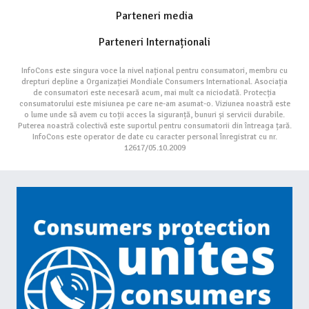
Parteneri media
Parteneri Internaționali
InfoCons este singura voce la nivel național pentru consumatori, membru cu
drepturi depline a Organizației Mondiale Consumers International. Asociația
de consumatori este necesară acum, mai mult ca niciodată. Protecția
consumatorului este misiunea pe care ne-am asumat-o. Viziunea noastră este
o lume unde să avem cu toții acces la siguranță, bunuri și servicii durabile.
Puterea noastră colectivă este suportul pentru consumatorii din întreaga țară.
InfoCons este operator de date cu caracter personal înregistrat cu nr.
12617/05.10.2009