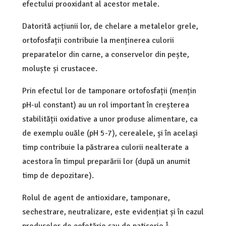
efectului prooxidant al acestor metale.
Datorită acțiunii lor, de chelare a metalelor grele,
ortofosfații contribuie la menținerea culorii
preparatelor din carne, a conservelor din pește,
moluște și crustacee.
Prin efectul lor de tamponare ortofosfații (mențin
pH-ul constant) au un rol important în creșterea
stabilității oxidative a unor produse alimentare, ca
de exemplu ouăle (pH 5-7), cerealele, și în același
timp contribuie la păstrarea culorii nealterate a
acestora în timpul preparării lor (după un anumit
timp de depozitare).
Rolul de agent de antioxidare, tamponare,
sechestrare, neutralizare, este evidențiat și în cazul
1
produselor de cofetărie sau de patiserie.