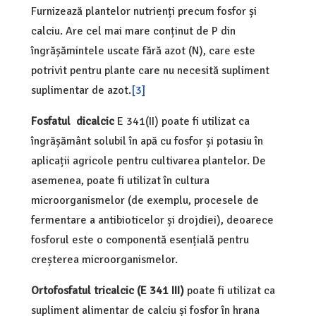
Furnizează plantelor nutrienți precum fosfor și
calciu. Are cel mai mare conținut de P din
îngrășămintele uscate fără azot (N), care este
potrivit pentru plante care nu necesită supliment
suplimentar de azot.
[3]
Fosfatul
dicalcic
E 341(II) poate fi utilizat ca
îngrășământ solubil în apă cu fosfor și potasiu în
aplicații agricole pentru cultivarea plantelor. De
asemenea, poate fi utilizat în cultura
microorganismelor (de exemplu, procesele de
fermentare a antibioticelor și drojdiei), deoarece
fosforul este o componentă esențială pentru
creșterea microorganismelor.
Ortofosfatul tricalcic (E 341 III)
poate fi utilizat ca
supliment alimentar de calciu și fosfor în hrana