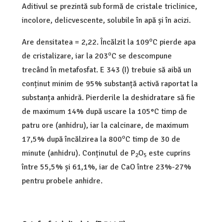
Aditivul se prezintă sub formă de cristale triclinice,
incolore, delicvescente, solubile în apă și în acizi.
o
Are densitatea = 2,22. Încălzit la 109
C pierde apa
o
de cristalizare, iar la 203
C se descompune
trecând în metafosfat. E 343 (I) trebuie să aibă un
conținut minim de 95% substanță activă raportat la
substanța anhidră. Pierderile la deshidratare să fie
de maximum 14% după uscare la 105°C timp de
patru ore (anhidru), iar la calcinare, de maximum
o
17,5% după încălzirea la 800
C timp de 30 de
minute (anhidru). Conținutul de P
O
este cuprins
2
5
între 55,5% și 61,1%, iar de CaO între 23%-27%
pentru probele anhidre.