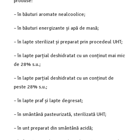
produse:
– în băuturi aromate nealcoolice;
– în băuturi energizante și apă de masă;
– în lapte sterilizat și preparat prin procedeul UHT;
– în lapte parțial deshidratat cu un conținut mai mic
de 28% s.u.;
– în lapte parțial deshidratat cu un conținut de
peste 28% s.u.;
– în lapte praf și lapte degresat;
– în smântână pasteurizată, sterilizată UHT;
– în unt preparat din smântână acidă;