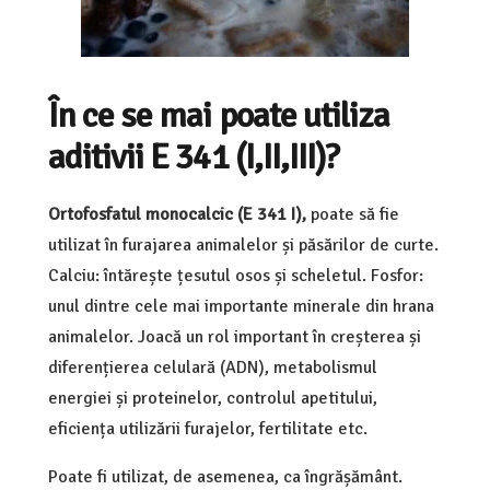
În ce se mai poate utiliza
aditivii E 341 (I,II,III)?
Ortofosfatul monocalcic (E 341 I),
poate să fie
utilizat în furajarea animalelor și păsărilor de curte.
Calciu: întărește țesutul osos și scheletul. Fosfor:
unul dintre cele mai importante minerale din hrana
animalelor. Joacă un rol important în creșterea și
diferențierea celulară (ADN), metabolismul
energiei și proteinelor, controlul apetitului,
eficiența utilizării furajelor, fertilitate etc.
Poate fi utilizat, de asemenea, ca îngrășământ.