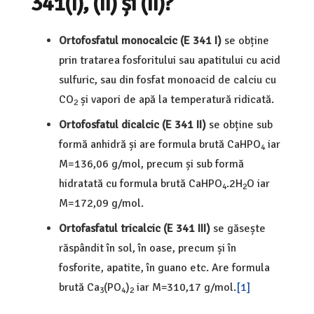
341(I), (II) și (II)?
Ortofosfatul monocalcic (E 341 I)
se obține
prin tratarea fosforitului sau apatitului cu acid
sulfuric, sau din fosfat monoacid de calciu cu
CO
și vapori de apă la temperatură ridicată.
2
Ortofosfatul dicalcic (E 341 II)
se obține sub
formă anhidră și are formula brută CaHPO
iar
4
M=136,06 g/mol, precum și sub formă
hidratată cu formula brută CaHPO
.2H
O iar
4
2
M=172,09 g/mol.
Ortofasfatul tricalcic (E 341 III)
se găsește
răspândit în sol, în oase, precum și în
fosforite, apatite, în guano etc. Are formula
brută Ca
(PO
)
iar M=310,17 g/mol.
[1]
3
4
2