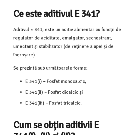
Ce este aditivul E 341?
Aditivul E 341, este un aditiv alimentar cu funcții de
regulator de aciditate, emulgator, sechestrant,
umectant şi stabilizator (de reţinere a apei şi de
îngroşare).
Se prezintă sub următoarele forme:
E 341(i) – Fosfat monocalcic,
E 341(ii) – Fosfat dicalcic şi
E 341(iii) – Fosfat tricalcic.
Cum se obțin aditivii E