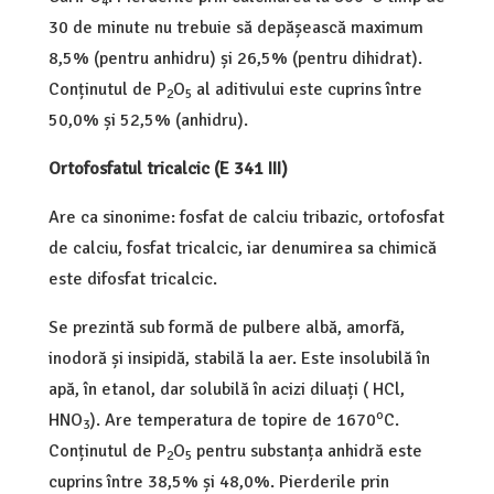
4
30 de minute nu trebuie să depășească maximum
8,5% (pentru anhidru) și 26,5% (pentru dihidrat).
Conținutul de P
O
al aditivului este cuprins între
2
5
50,0% și 52,5% (anhidru).
Ortofosfatul tricalcic (E 341 III)
Are ca sinonime: fosfat de calciu tribazic, ortofosfat
de calciu, fosfat tricalcic, iar denumirea sa chimică
este difosfat tricalcic.
Se prezintă sub formă de pulbere albă, amorfă,
inodoră și insipidă, stabilă la aer. Este insolubilă în
apă, în etanol, dar solubilă în acizi diluați ( HCl,
o
HNO
). Are temperatura de topire de 1670
C.
3
Conținutul de P
O
pentru substanța anhidră este
2
5
cuprins între 38,5% și 48,0%. Pierderile prin