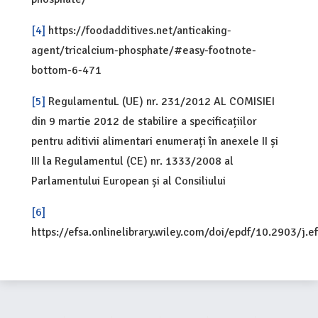
[4]
https://foodadditives.net/anticaking-
agent/tricalcium-phosphate/#easy-footnote-
bottom-6-471
[5]
RegulamentuL (UE) nr. 231/2012 AL COMISIEI
din 9 martie 2012 de stabilire a specificațiilor
pentru aditivii alimentari enumerați în anexele II și
III la Regulamentul (CE) nr. 1333/2008 al
Parlamentului European și al Consiliului
[6]
https://efsa.onlinelibrary.wiley.com/doi/epdf/10.2903/j.