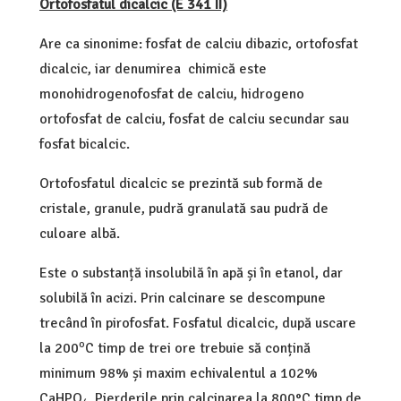
Ortofosfatul dicalcic (E 341 II)
Are ca sinonime: fosfat de calciu dibazic, ortofosfat
dicalcic, iar denumirea chimică este
monohidrogenofosfat de calciu, hidrogeno
ortofosfat de calciu, fosfat de calciu secundar sau
fosfat bicalcic.
Ortofosfatul dicalcic se prezintă sub formă de
cristale, granule, pudră granulată sau pudră de
culoare albă.
Este o substanță insolubilă în apă și în etanol, dar
solubilă în acizi. Prin calcinare se descompune
trecând în pirofosfat. Fosfatul dicalcic, după uscare
o
la 200
C timp de trei ore trebuie să conțină
minimum 98% și maxim echivalentul a 102%
CaHPO
. Pierderile prin calcinarea la 800°C timp de