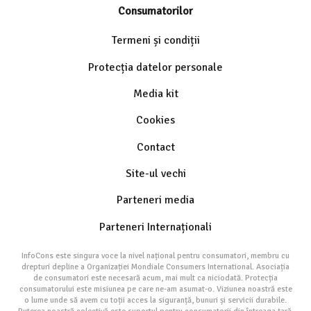
Consumatorilor
Termeni și condiții
Protecția datelor personale
Media kit
Cookies
Contact
Site-ul vechi
Parteneri media
Parteneri Internaționali
InfoCons este singura voce la nivel național pentru consumatori, membru cu
drepturi depline a Organizației Mondiale Consumers International. Asociația
de consumatori este necesară acum, mai mult ca niciodată. Protecția
consumatorului este misiunea pe care ne-am asumat-o. Viziunea noastră este
o lume unde să avem cu toții acces la siguranță, bunuri și servicii durabile.