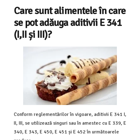
Care sunt alimentele în care
se pot adăuga aditivii E 341
(I,II și III)?
Conform reglementărilor în vigoare, aditivii E 341 I,
II, III, se utilizează singuri sau în amestec cu E 339, E
340, E 343, E 450, E 451 și E 452 în următoarele