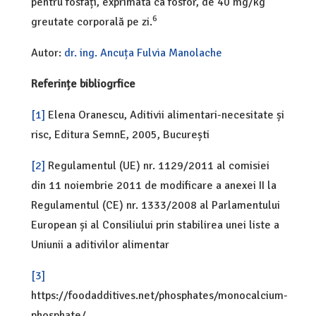
pentru fosfați, exprimată ca fosfor, de 40 mg/kg
6
greutate corporală pe zi.
Autor:
dr. ing. Ancuța Fulvia Manolache
Referințe bibliogrfice
[1]
Elena Oranescu, Aditivii alimentari-necesitate și
risc, Editura SemnE, 2005, București
[2]
Regulamentul (UE) nr. 1129/2011 al comisiei
din 11 noiembrie 2011 de modificare a anexei II la
Regulamentul (CE) nr. 1333/2008 al Parlamentului
European și al Consiliului prin stabilirea unei liste a
Uniunii a aditivilor alimentar
[3]
https://foodadditives.net/phosphates/monocalcium-
phosphate/