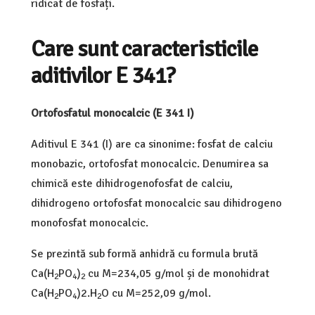
ridicat de fosfați.
Care sunt caracteristicile
aditivilor E 341?
Ortofosfatul monocalcic (E 341 I)
Aditivul E 341 (I) are ca sinonime: fosfat de calciu
monobazic, ortofosfat monocalcic. Denumirea sa
chimică este dihidrogenofosfat de calciu,
dihidrogeno ortofosfat monocalcic sau dihidrogeno
monofosfat monocalcic.
Se prezintă sub formă anhidră cu formula brută
Ca(H
PO
)
cu M=234,05 g/mol și de monohidrat
2
4
2
Ca(H
PO
)2.H
O cu M=252,09 g/mol.
2
4
2