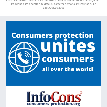
Puterea noastră colectivă este suportul pentru consumatorii din întreaga țară.
InfoCons este operator de date cu caracter personal înregistrat cu nr.
12617/05.10.2009