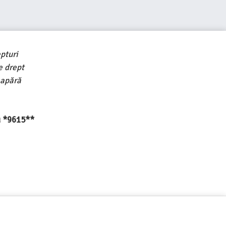
pturi
e drept
 apără
au *9615**