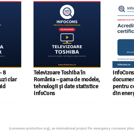
- 8
Televizoare Toshiba în
InfoCons
uzi clar
România – gama de modele,
document
hid
tehnologii și date statistice
pentru ce
InfoCons
din energ
ion
(consumer-protection.org), an international project for emergency consumer ph