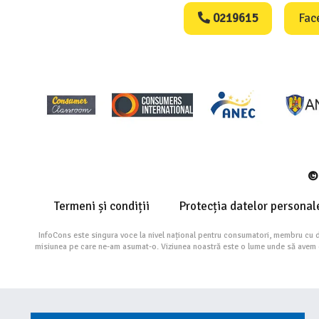
0219615
Fac
© 
Termeni și condiții
Protecția datelor personal
InfoCons este singura voce la nivel național pentru consumatori, membru cu 
misiunea pe care ne-am asumat-o. Viziunea noastră este o lume unde să avem cu 