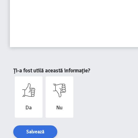
Ți-a fost utilă această informație?
Da
Nu
Salvează