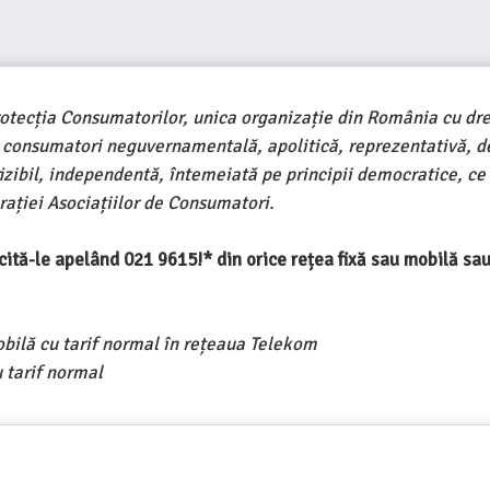
rotecția Consumatorilor, unica organizație din România cu dre
e consumatori neguvernamentală, apolitică, reprezentativă, d
ivizibil, independentă, întemeiată pe principii democratice, ce
ației Asociațiilor de Consumatori.
ercită-le apelând 021 9615!* din orice rețea fixă sau mobilă s
obilă cu tarif normal în rețeaua Telekom
 tarif normal