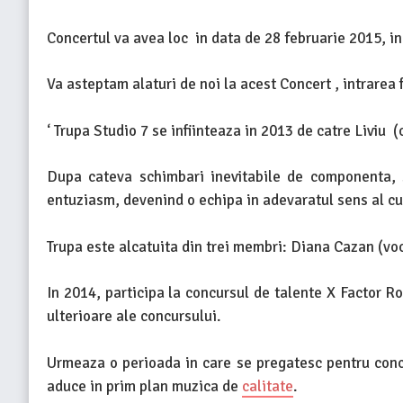
Concertul va avea loc in data de 28 februarie 2015, inc
Va asteptam alaturi de noi la acest Concert , intrarea 
‘ Trupa Studio 7 se infiinteaza in 2013 de catre Liviu (c
Dupa cateva schimbari inevitabile de componenta, s
entuziasm, devenind o echipa in adevaratul sens al cu
Trupa este alcatuita din trei membri: Diana Cazan (voc
In 2014, participa la concursul de talente X Factor R
ulterioare ale concursului.
Urmeaza o perioada in care se pregatesc pentru conce
aduce in prim plan muzica de
calitate
.