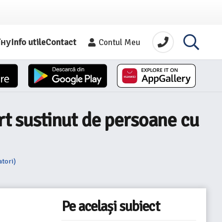
їну
Info utile
Contact
Contul Meu
rt sustinut de persoane cu
atori)
Pe același subiect