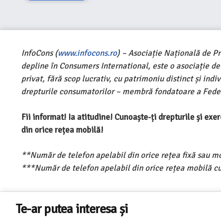
InfoCons (
www.infocons.ro
) – Asociație Națională de P
depline în Consumers International, este o asociație d
privat, fără scop lucrativ, cu patrimoniu distinct și ind
drepturile consumatorilor – membră fondatoare a Feder
Fii informat! Ia atitudine! Cunoaște-ți drepturile și ex
din orice rețea mobilă!
**Număr de telefon apelabil din orice rețea fixă sau m
***Număr de telefon apelabil din orice rețea mobilă cu
Te-ar putea interesa și