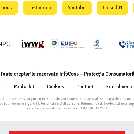
ebook
Instagram
Youtube
LinkedIN
Toate drepturile rezervate InfoCons – Protecția Consumatori
e
Media kit
Cookies
Contact
Site-ul vechi
drepturi depline a Organizației Mondiale Consumers International. Asociația de consumat
toții acces la siguranță, bunuri și servicii durabile. Puterea noastră colectivă este su
caracter personal înregistrat cu nr. 12617/05.10.2009