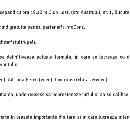
epand cu ora 19.30 in Club Lost, (str. Austrului, nr. 1, Bucures
fiind gratuita pentru partenerii InfoCons.
hitaristultrupei).
e definitiveaza actuala formula, in care se lucreaza cu d
vantului.
e), Adriana Petcu (voce), LiviuTeisi (chitara+voce).
omania, unde reusesc sa impresioneze juriul si sa se califice 
rte in orasele importante din tara si in care lucreaza inten