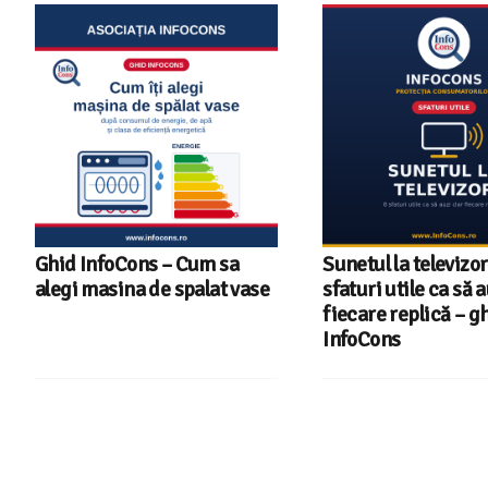
Ghid InfoCons – Cum sa
Sunetul la televizor
alegi masina de spalat vase
sfaturi utile ca să a
fiecare replică – g
InfoCons
Consumers Protect