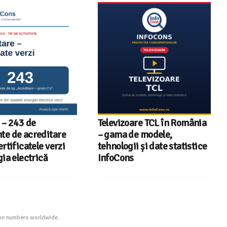
 – 243 de
Televizoare TCL în România
e de acreditare
– gama de modele,
rtificatele verzi
tehnologii și date statistice
ia electrică
InfoCons
one numbers worldwide.