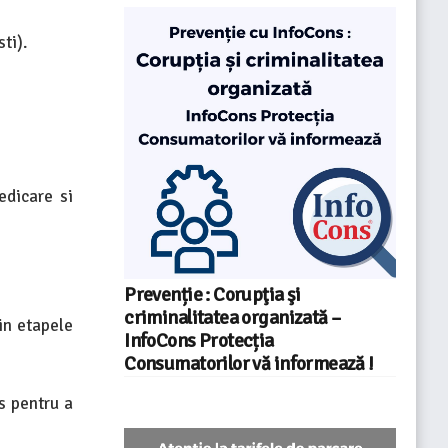
ti).
edicare si
Prevenție : Corupţia şi
criminalitatea organizată –
in etapele
InfoCons Protecția
Consumatorilor vă informează !
s pentru a