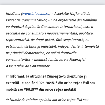
InfoCons (
www.infocons.ro
) – Asociație Națională de
Protecția Consumatorilor, unica organizație din România
cu drepturi depline în Consumers International, este o
asociație de consumatori neguvernamentală, apolitică,
reprezentativă, de drept privat, fără scop lucrativ, cu
patrimoniu distinct și indivizibil, independentă, întemeiată
pe principii democratice, ce apără drepturile
consumatorilor – membră fondatoare a Federației
Asociațiilor de Consumatori.
Fii informat! Ia atitudine! Cunoaște-ți drepturile și
exercită-le apelând 021 9615!* din orice rețea fixă sau
mobilă sau *9615** din orice rețea mobilă!
**Număr de telefon apelabil din orice rețea fixă sau