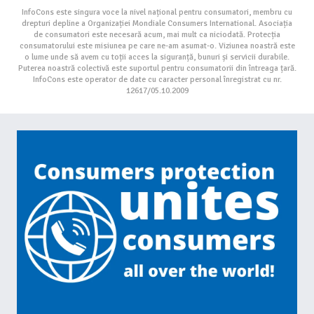
InfoCons este singura voce la nivel național pentru consumatori, membru cu
drepturi depline a Organizației Mondiale Consumers International. Asociația
de consumatori este necesară acum, mai mult ca niciodată. Protecția
consumatorului este misiunea pe care ne-am asumat-o. Viziunea noastră este
o lume unde să avem cu toții acces la siguranță, bunuri și servicii durabile.
Puterea noastră colectivă este suportul pentru consumatorii din întreaga țară.
InfoCons este operator de date cu caracter personal înregistrat cu nr.
12617/05.10.2009