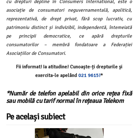
cu drepturi depline în Consumers International, este o
asociație de consumatori neguvernamentală, apolitică,
reprezentativă, de drept privat, fără scop lucrativ, cu
patrimoniu distinct și indivizibil, independentă, întemeiată
pe principii democratice, ce apără drepturile
consumatorilor – membră fondatoare a Federației
Asociațiilor de Consumatori.
Fii informat! Ia atitudine! Cunoaște-ți drepturile și
exercita-le apelând
021 9615!
*
*Număr de telefon apelabil din orice rețea fixă
sau mobilă cu tarif normal în rețeaua Telekom
Pe același subiect