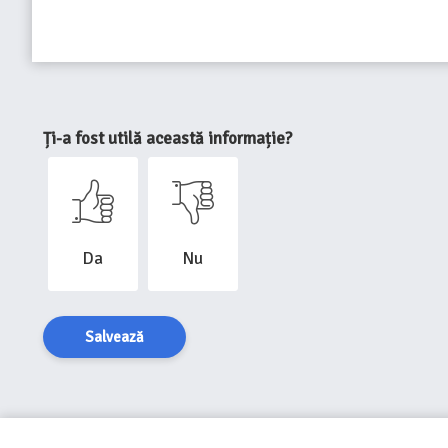
Ți-a fost utilă această informație?
Da
Nu
Salvează