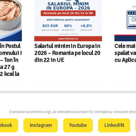
Europa in
Cele mai bune masini de
Ghid In
 locul 20
spalat vase independente
alegi ma
cu Aplicatia InfoCons
ion
(consumer-protection.org), an international project for emergency consumer ph
ebook
Instagram
Youtube
LinkedIN