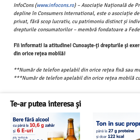
InfoCons (
www.infocons.ro
) – Asociație Națională de P
depline în Consumers International, este o asociație d
privat, fără scop lucrativ, cu patrimoniu distinct și ind
drepturile consumatorilor – membră fondatoare a Feder
Fii informat! Ia atitudine! Cunoaște-ți drepturile și ex
din orice rețea mobilă!
**Număr de telefon apelabil din orice rețea fixă sau m
***Număr de telefon apelabil din orice rețea mobilă cu
Te-ar putea interesa și