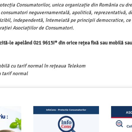
rotecția Consumatorilor, unica organizație din România cu dre
e consumatori neguvernamentală, apolitică, reprezentativă, d
ivizibil, independentă, întemeiată pe principii democratice, ce
ației Asociațiilor de Consumatori.
ercită-le apelând 021 9615!* din orice rețea fixă sau mobilă s
obilă cu tarif normal în rețeaua Telekom
 tarif normal