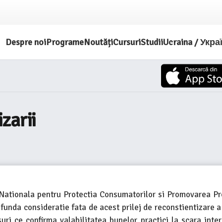
Despre noi
Programe
Noutăți
Cursuri
Studii
Ucraina / Укра
zarii
a Nationala pentru Protectia Consumatorilor si Promovarea P
funda consideratie fata de acest prilej de reconstientizare a
i ce confirma valabilitatea bunelor practici la scara inter