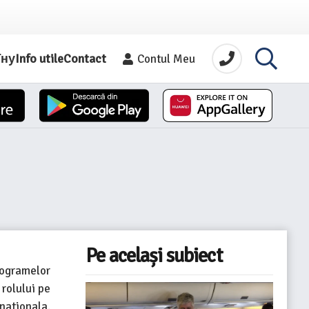
їну
Info utile
Contact
Contul Meu
Pe același subiect
rogramelor
 rolului pe
nationala.