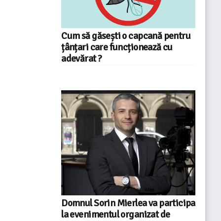
Cum să găsești o capcană pentru
țânțari care funcționează cu
adevărat ?
Domnul Sorin Mierlea va participa
la evenimentul organizat de