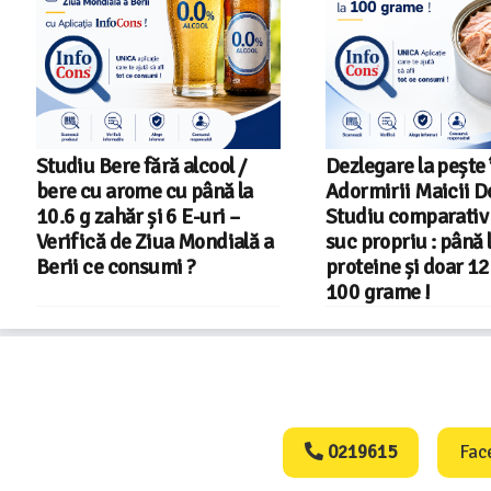
Dezlegare la pește în Postul
Salariul minim in 
Adormirii Maicii Domnului !
2026 – Romania pe
Studiu comparativ – Ton în
din 22 in UE
suc propriu : până la 27 g
proteine și doar 122 kcal la
100 grame !
Consumers Protect
0219615
Fac