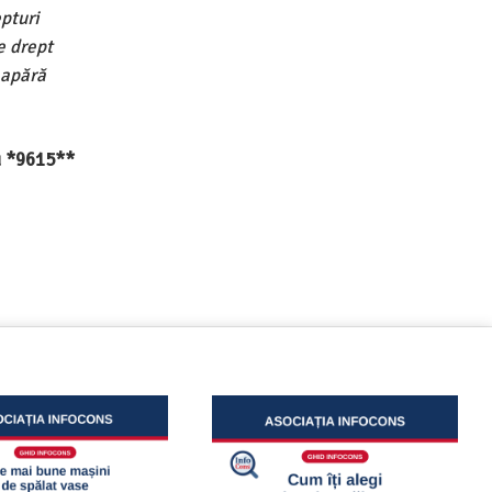
pturi
e drept
 apără
au *9615**