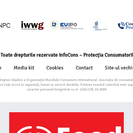
Toate drepturile rezervate InfoCons – Protecția Consumatori
e
Media kit
Cookies
Contact
Site-ul vechi
drepturi depline a Organizației Mondiale Consumers International. Asociația de consumat
toții acces la siguranță, bunuri și servicii durabile. Puterea noastră colectivă este su
caracter personal înregistrat cu nr. 12617/05.10.2009