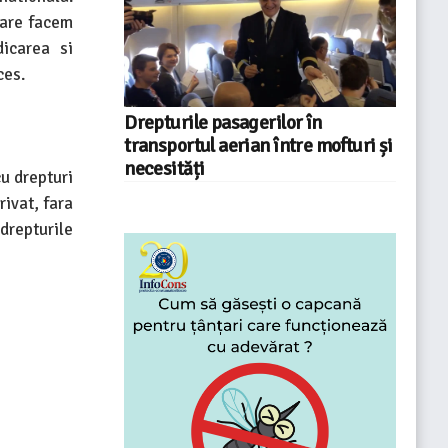
care facem
icarea si
ces.
Drepturile pasagerilor în
transportul aerian între mofturi și
necesități
u drepturi
ivat, fara
drepturile