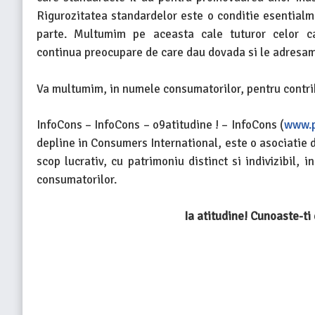
Rigurozitatea standardelor este o conditie esentialm
parte. Multumim pe aceasta cale tuturor celor ca
continua preocupare de care dau dovada si le adresam
Va multumim, in numele consumatorilor, pentru contrib
InfoCons – InfoCons – o9atitudine ! – InfoCons (
www.p
depline in Consumers International, este o asociatie 
scop lucrativ, cu patrimoniu distinct si indivizibil,
consumatorilor.
Ia atitudine! Cunoaste-ti