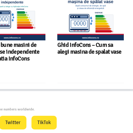
foCons – Cum sa
Sunetul la televizor- 8
sina de spalat vase
sfaturi utile ca să auzi clar
fiecare replică – ghid
InfoCons
one numbers worldwide.
Twitter
TikTok