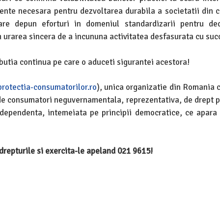
ente necesara pentru dezvoltarea durabila a societatii din 
re depun eforturi in domeniul standardizarii pentru ded
 urarea sincera de a incununa activitatea desfasurata cu suc
utia continua pe care o aduceti sigurantei acestora!
rotectia-consumatorilor.ro
), unica organizatie din Romania c
de consumatori neguvernamentala, reprezentativa, de drept pr
 independenta, intemeiata pe principii democratice, ce apara 
 drepturile si exercita-le apeland 021 9615!